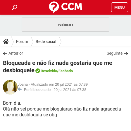
MENU
INÍCIO
JOGOS
WHATSAPP
DICAS
Fórum
Rede social
CELULAR
FACEBOOK
JOGOS
WHATSAPP
DOWNLOADS
Anterior
Seguinte
OUTLOOK
EXCEL
CELULAR
FACEBOOK
Bloqueada e não fiz nada gostaria que me
INSTAGRAM
JOGOS
GMAIL
WHATSAPP
FÓRUM
OUTLOOK
EXCEL
desbloqueie
Resolvido
/Fechado
GUIA DE COMPRAS
CELULAR
FACEBOOK
INSTAGRAM
JOGOS
GMAIL
WHATSAPP
GLOSSÁRIO
OUTLOOK
EXCEL
Joana
- Atualizado em 20 jul 2021 às 07:39
GUIA DE COMPRAS
CELULAR
FACEBOOK
Perfil bloqueado -
20 jul 2021 às 07:38
INSTAGRAM
JOGOS
GMAIL
WHATSAPP
OUTLOOK
EXCEL
Bom dia,
GUIA DE COMPRAS
CELULAR
FACEBOOK
INSTAGRAM
GMAIL
Olá não sei porque me bloquiarao não fiz nada agradecia
OUTLOOK
EXCEL
que me desbloquia se obg
GUIA DE COMPRAS
INSTAGRAM
GMAIL