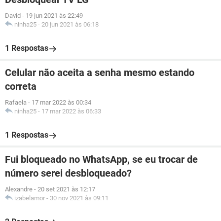
David
-
19 jun 2021 às 22:49
ninha25
-
20 jun 2021 às 06:18
1 Respostas
Celular não aceita a senha mesmo estando
correta
Rafaela
-
17 mar 2022 às 00:34
ninha25
-
17 mar 2022 às 06:33
1 Respostas
Fui bloqueado no WhatsApp, se eu trocar de
número serei desbloqueado?
Alexandre
-
20 set 2021 às 12:17
izabelamor
-
30 nov 2021 às 09:11