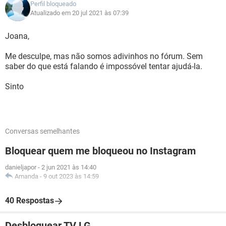
Perfil bloqueado
Atualizado em 20 jul 2021 às 07:39
Joana,
Me desculpe, mas não somos adivinhos no fórum. Sem
saber do que está falando é impossóvel tentar ajudá-la.
Sinto
Conversas semelhantes
Bloquear quem me bloqueou no Instagram
danieljapor
-
2 jun 2021 às 14:40
Amanda
-
9 out 2023 às 14:59
40 Respostas
Desbloquear TV LG