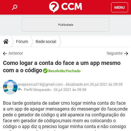
MENU
INÍCIO
JOGOS
WHATSAPP
DICAS
Fórum
Rede social
CELULAR
FACEBOOK
JOGOS
WHATSAPP
DOWNLOADS
Anterior
Seguinte
OUTLOOK
EXCEL
CELULAR
FACEBOOK
Como logar a conta do face a um app mesmo
INSTAGRAM
JOGOS
GMAIL
WHATSAPP
FÓRUM
OUTLOOK
EXCEL
com a o código
Resolvido
/Fechado
GUIA DE COMPRAS
CELULAR
FACEBOOK
INSTAGRAM
JOGOS
GMAIL
WHATSAPP
GLOSSÁRIO
OUTLOOK
EXCEL
anajessica318@gmail.com
- Atualizado em 26 jul 2021 às 09:59
GUIA DE COMPRAS
CELULAR
FACEBOOK
Perfil bloqueado -
26 jul 2021 às 09:58
INSTAGRAM
JOGOS
GMAIL
WHATSAPP
OUTLOOK
EXCEL
Boa tarde gostaria de saber cmo logar minha conta do face
GUIA DE COMPRAS
CELULAR
FACEBOOK
INSTAGRAM
GMAIL
a um app de apagar mensagens do messenger do face,onde
OUTLOOK
EXCEL
pede o gerador de código q até aparece na configuração do
GUIA DE COMPRAS
face em gerador de códigos,mais msm eu colocando o
INSTAGRAM
GMAIL
código o app diz q preciso logar minha conta e não consigo