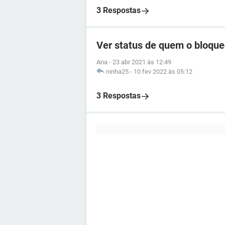
3 Respostas
Ver status de quem o bloqu
Ana
-
23 abr 2021 às 12:49
ninha25
-
10 fev 2022 às 05:12
3 Respostas