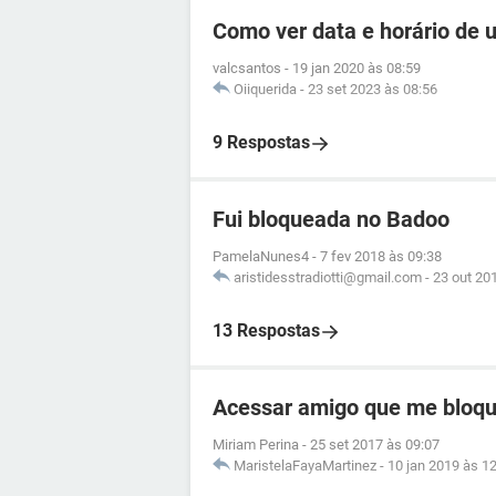
Como ver data e horário de
valcsantos
-
19 jan 2020 às 08:59
Oiiquerida
-
23 set 2023 às 08:56
9 Respostas
Fui bloqueada no Badoo
PamelaNunes4
-
7 fev 2018 às 09:38
aristidesstradiotti@gmail.com
-
23 out 20
13 Respostas
Acessar amigo que me bloq
Miriam Perina
-
25 set 2017 às 09:07
MaristelaFayaMartinez
-
10 jan 2019 às 1