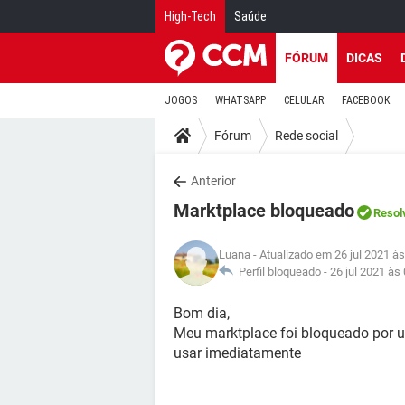
High-Tech
Saúde
FÓRUM
DICAS
JOGOS
WHATSAPP
CELULAR
FACEBOOK
Fórum
Rede social
Anterior
Marktplace bloqueado
Resol
Luana
- Atualizado em 26 jul 2021 às
Perfil bloqueado -
26 jul 2021 às
Bom dia,
Meu marktplace foi bloqueado por 
usar imediatamente