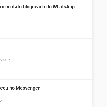
 um contato bloqueado do WhatsApp
19 às 16:18
ueou no Messenger
2:44