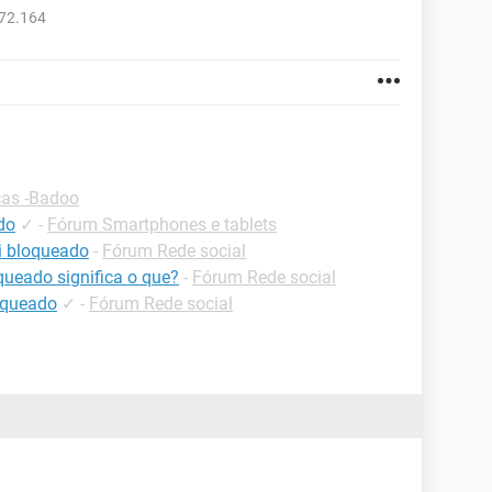
472.164
cas -Badoo
ado
✓
-
Fórum Smartphones e tablets
i bloqueado
-
Fórum Rede social
queado significa o que?
-
Fórum Rede social
oqueado
✓
-
Fórum Rede social