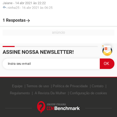
Jaiane
-
14 abr 2021 às 22:22
ninha25
-
16 abr 2021 às 06:25
1 Respostas
ASSINE NOSSA NEWSLETTER!
Equipe
Termos de uso
Política de Privacidade
Contato
Regulamento
A Revista Da Mulher
Configuração de cookies