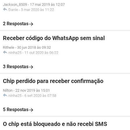
Jackson_8509
-
17 mai 2019 às 12:07
Danie
-
3 mar 2020 às 11:22
2 Respostas
Receber código do WhatsApp sem sinal
Rithele
-
30 jun 2018 às 09:32
ninha25
-
11 out 2020 às 06:22
3 Respostas
Chip perdido para receber confirmação
Nilton
-
22 nov 2019 às 15:01
ninha25
-
6 set 2020 às 07:58
5 Respostas
O chip está bloqueado e não recebi SMS