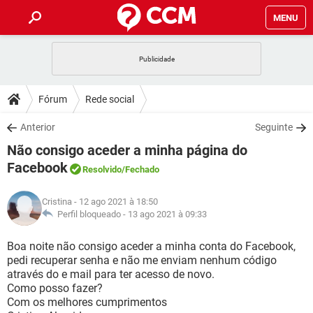
MENU
INÍCIO
JOGOS
WHATSAPP
DICAS
Fórum
Rede social
CELULAR
FACEBOOK
JOGOS
WHATSAPP
DOWNLOADS
Anterior
Seguinte
OUTLOOK
EXCEL
CELULAR
FACEBOOK
Não consigo aceder a minha página do
INSTAGRAM
JOGOS
GMAIL
WHATSAPP
FÓRUM
OUTLOOK
EXCEL
Facebook
Resolvido
/Fechado
GUIA DE COMPRAS
CELULAR
FACEBOOK
INSTAGRAM
JOGOS
GMAIL
WHATSAPP
GLOSSÁRIO
OUTLOOK
EXCEL
Cristina
- 12 ago 2021 à 18:50
GUIA DE COMPRAS
CELULAR
FACEBOOK
Perfil bloqueado -
13 ago 2021 à 09:33
INSTAGRAM
JOGOS
GMAIL
WHATSAPP
OUTLOOK
EXCEL
Boa noite não consigo aceder a minha conta do Facebook,
GUIA DE COMPRAS
CELULAR
FACEBOOK
INSTAGRAM
GMAIL
pedi recuperar senha e não me enviam nenhum código
OUTLOOK
EXCEL
através do e mail para ter acesso de novo.
GUIA DE COMPRAS
Como posso fazer?
INSTAGRAM
GMAIL
Com os melhores cumprimentos