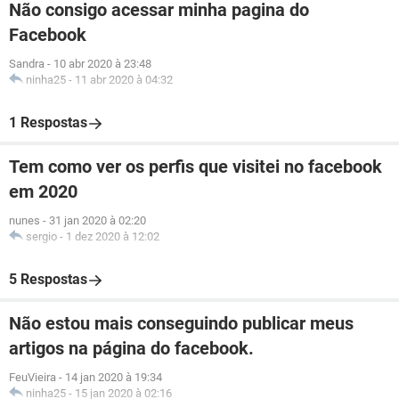
Não consigo acessar minha pagina do
Facebook
Sandra
-
10 abr 2020 à 23:48
ninha25
-
11 abr 2020 à 04:32
1 Respostas
Tem como ver os perfis que visitei no facebook
em 2020
nunes
-
31 jan 2020 à 02:20
sergio
-
1 dez 2020 à 12:02
5 Respostas
Não estou mais conseguindo publicar meus
artigos na página do facebook.
FeuVieira
-
14 jan 2020 à 19:34
ninha25
-
15 jan 2020 à 02:16