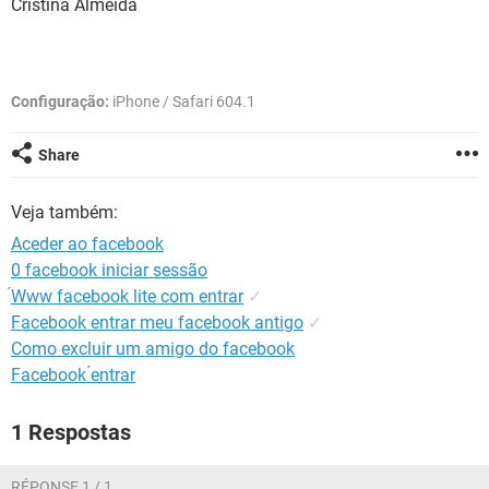
Cristina Almeida
GUIA DE COMPRAS
Configuração:
iPhone / Safari 604.1
Share
Veja também:
Aceder ao facebook
0 facebook iniciar sessão
́Www facebook lite com entrar
✓
Facebook entrar meu facebook antigo
✓
Como excluir um amigo do facebook
Facebook ́entrar
1 Respostas
RÉPONSE 1 / 1