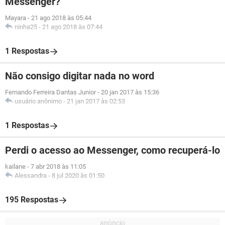
Messenger?
Mayara
-
21 ago 2018 às 05:44
ninha25
-
21 ago 2018 às 07:44
1 Respostas
Não consigo digitar nada no word
Fernando Ferreira Dantas Junior
-
20 jan 2017 às 15:36
usuário anônimo
-
21 jan 2017 às 02:53
1 Respostas
Perdi o acesso ao Messenger, como recuperá-lo
kailane
-
7 abr 2018 às 11:05
Alessandra
-
8 jul 2020 às 01:50
195 Respostas