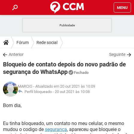
MENU
INÍCIO
JOGOS
WHATSAPP
DICAS
Fórum
Rede social
CELULAR
FACEBOOK
JOGOS
WHATSAPP
DOWNLOADS
Anterior
Seguinte
OUTLOOK
EXCEL
CELULAR
FACEBOOK
Bloqueio de contato depois do novo padrão de
INSTAGRAM
JOGOS
GMAIL
WHATSAPP
FÓRUM
OUTLOOK
EXCEL
segurança do WhatsApp
Fechado
GUIA DE COMPRAS
CELULAR
FACEBOOK
INSTAGRAM
JOGOS
GMAIL
WHATSAPP
GLOSSÁRIO
OUTLOOK
EXCEL
MARCIO
- Atualizado em 20 out 2021 às 10:09
GUIA DE COMPRAS
CELULAR
FACEBOOK
Perfil bloqueado -
20 out 2021 às 10:08
INSTAGRAM
JOGOS
GMAIL
WHATSAPP
OUTLOOK
EXCEL
Bom dia,
GUIA DE COMPRAS
CELULAR
FACEBOOK
INSTAGRAM
GMAIL
OUTLOOK
EXCEL
GUIA DE COMPRAS
Eu tinha bloqueado, um contato no meu celular, o mesmo
INSTAGRAM
GMAIL
mudou o codigo de
segurança
, apareceu que bloqueie o