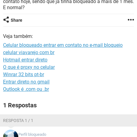
contato hoje, sendo que já tinha bloqueado a mais de 1 mês.
GUIA DE COMPRAS
E normal?
Share
Veja também:
Celular bloqueado entrar em contato no e-mail bloqueio
celular viavarejo com br
Hotmail entrar direto
O que é proxy no celular
Winrar 32 bits pt-br
Entrar direto no gmail
Outlook é .com ou .br
1 Respostas
RESPOSTA 1 / 1
Perfil bloqueado