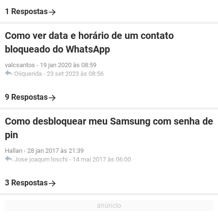
1 Respostas
Como ver data e horário de um contato
bloqueado do WhatsApp
valcsantos
-
19 jan 2020 às 08:59
Oiiquerida
-
23 set 2023 às 08:56
9 Respostas
Como desbloquear meu Samsung com senha de
pin
Hallan
-
28 jan 2017 às 21:39
Jose joaqum loschi
-
14 mai 2017 às 06:00
3 Respostas