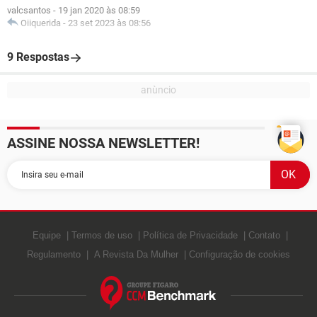
valcsantos
-
19 jan 2020 às 08:59
Oiiquerida
-
23 set 2023 às 08:56
9 Respostas
ASSINE NOSSA NEWSLETTER!
Equipe
Termos de uso
Política de Privacidade
Contato
Regulamento
A Revista Da Mulher
Configuração de cookies