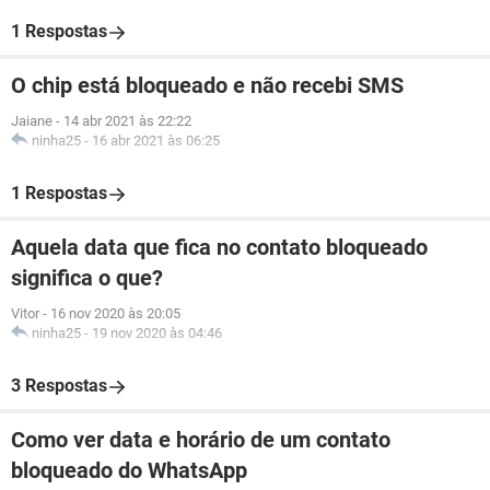
1 Respostas
O chip está bloqueado e não recebi SMS
Jaiane
-
14 abr 2021 às 22:22
ninha25
-
16 abr 2021 às 06:25
1 Respostas
Aquela data que fica no contato bloqueado
significa o que?
Vitor
-
16 nov 2020 às 20:05
ninha25
-
19 nov 2020 às 04:46
3 Respostas
Como ver data e horário de um contato
bloqueado do WhatsApp