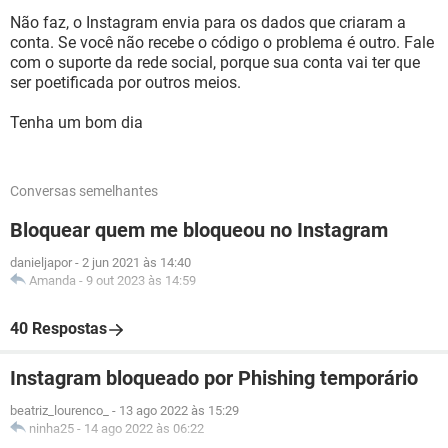
Não faz, o Instagram envia para os dados que criaram a
conta. Se você não recebe o código o problema é outro. Fale
com o suporte da rede social, porque sua conta vai ter que
ser poetificada por outros meios.
Tenha um bom dia
Conversas semelhantes
Bloquear quem me bloqueou no Instagram
danieljapor
-
2 jun 2021 às 14:40
Amanda
-
9 out 2023 às 14:59
40 Respostas
Instagram bloqueado por Phishing temporário
beatriz_lourenco_
-
13 ago 2022 às 15:29
ninha25
-
14 ago 2022 às 06:22