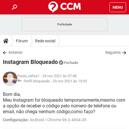
MENU
INÍCIO
JOGOS
WHATSAPP
DICAS
Fórum
Rede social
CELULAR
FACEBOOK
JOGOS
WHATSAPP
DOWNLOADS
Anterior
Seguinte
OUTLOOK
EXCEL
CELULAR
FACEBOOK
Instagram Bloqueado
INSTAGRAM
JOGOS
GMAIL
WHATSAPP
Fechado
FÓRUM
OUTLOOK
EXCEL
GUIA DE COMPRAS
CELULAR
FACEBOOK
Paula_rafisa1
- 29 nov 2021 às 07:48
INSTAGRAM
JOGOS
GMAIL
WHATSAPP
GLOSSÁRIO
Perfil bloqueado -
29 nov 2021 às 10:05
OUTLOOK
EXCEL
GUIA DE COMPRAS
CELULAR
FACEBOOK
INSTAGRAM
JOGOS
GMAIL
WHATSAPP
Bom dia,
OUTLOOK
EXCEL
Meu Instagram foi bloqueado temporariamente,mesmo com
GUIA DE COMPRAS
CELULAR
FACEBOOK
a opção de receber o código pelo número de telefone ou
INSTAGRAM
GMAIL
email, não chega nenhum código,como faço?
OUTLOOK
EXCEL
GUIA DE COMPRAS
Configuração:
Android / Chrome 96.0.4664.45
INSTAGRAM
GMAIL