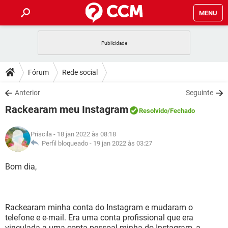
MENU
INÍCIO
JOGOS
WHATSAPP
DICAS
Fórum
Rede social
CELULAR
FACEBOOK
JOGOS
WHATSAPP
DOWNLOADS
Anterior
Seguinte
OUTLOOK
EXCEL
CELULAR
FACEBOOK
Rackearam meu Instagram
INSTAGRAM
JOGOS
GMAIL
WHATSAPP
Resolvido
/Fechado
FÓRUM
OUTLOOK
EXCEL
GUIA DE COMPRAS
CELULAR
FACEBOOK
Priscila
- 18 jan 2022 às 08:18
INSTAGRAM
JOGOS
GMAIL
WHATSAPP
GLOSSÁRIO
Perfil bloqueado -
19 jan 2022 às 03:27
OUTLOOK
EXCEL
GUIA DE COMPRAS
CELULAR
FACEBOOK
INSTAGRAM
JOGOS
GMAIL
WHATSAPP
Bom dia,
OUTLOOK
EXCEL
GUIA DE COMPRAS
CELULAR
FACEBOOK
INSTAGRAM
GMAIL
OUTLOOK
EXCEL
GUIA DE COMPRAS
Rackearam minha conta do Instagram e mudaram o
INSTAGRAM
GMAIL
telefone e e-mail. Era uma conta profissional que era
vinculada a uma conta pessoal minha do Instagram, a