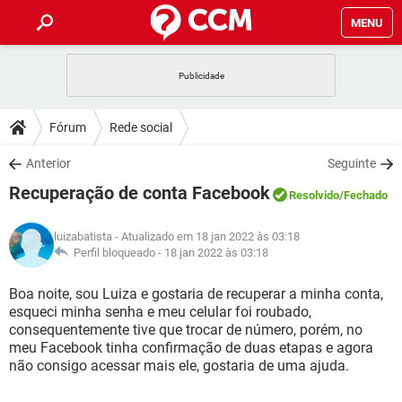
MENU
INÍCIO
JOGOS
WHATSAPP
DICAS
Fórum
Rede social
CELULAR
FACEBOOK
JOGOS
WHATSAPP
DOWNLOADS
Anterior
Seguinte
OUTLOOK
EXCEL
CELULAR
FACEBOOK
Recuperação de conta Facebook
INSTAGRAM
JOGOS
GMAIL
WHATSAPP
Resolvido
/Fechado
FÓRUM
OUTLOOK
EXCEL
GUIA DE COMPRAS
CELULAR
FACEBOOK
luizabatista
- Atualizado em 18 jan 2022 às 03:18
INSTAGRAM
JOGOS
GMAIL
WHATSAPP
GLOSSÁRIO
Perfil bloqueado -
18 jan 2022 às 03:18
OUTLOOK
EXCEL
GUIA DE COMPRAS
CELULAR
FACEBOOK
INSTAGRAM
JOGOS
GMAIL
WHATSAPP
Boa noite, sou Luiza e gostaria de recuperar a minha conta,
OUTLOOK
EXCEL
esqueci minha senha e meu celular foi roubado,
GUIA DE COMPRAS
CELULAR
FACEBOOK
consequentemente tive que trocar de número, porém, no
INSTAGRAM
GMAIL
meu Facebook tinha confirmação de duas etapas e agora
OUTLOOK
EXCEL
GUIA DE COMPRAS
não consigo acessar mais ele, gostaria de uma ajuda.
INSTAGRAM
GMAIL