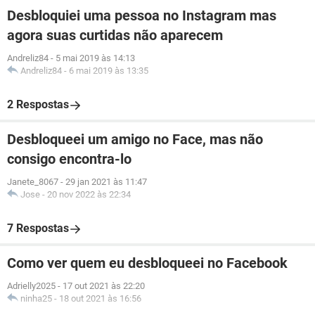
Desbloquiei uma pessoa no Instagram mas
agora suas curtidas não aparecem
Andreliz84
-
5 mai 2019 às 14:13
Andreliz84
-
6 mai 2019 às 13:35
2 Respostas
Desbloqueei um amigo no Face, mas não
consigo encontra-lo
Janete_8067
-
29 jan 2021 às 11:47
Jose
-
20 nov 2022 às 22:34
7 Respostas
Como ver quem eu desbloqueei no Facebook
Adrielly2025
-
17 out 2021 às 22:20
ninha25
-
18 out 2021 às 16:56