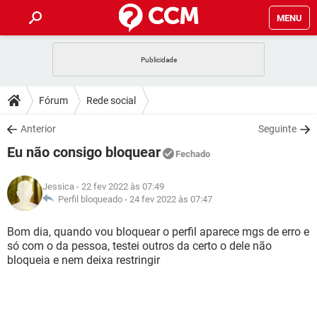
MENU
INÍCIO
JOGOS
WHATSAPP
DICAS
Fórum
Rede social
CELULAR
FACEBOOK
JOGOS
WHATSAPP
DOWNLOADS
Anterior
Seguinte
OUTLOOK
EXCEL
CELULAR
FACEBOOK
Eu não consigo bloquear
INSTAGRAM
JOGOS
GMAIL
WHATSAPP
Fechado
FÓRUM
OUTLOOK
EXCEL
GUIA DE COMPRAS
CELULAR
FACEBOOK
Jessica
- 22 fev 2022 às 07:49
INSTAGRAM
JOGOS
GMAIL
WHATSAPP
GLOSSÁRIO
Perfil bloqueado -
24 fev 2022 às 07:47
OUTLOOK
EXCEL
GUIA DE COMPRAS
CELULAR
FACEBOOK
INSTAGRAM
JOGOS
GMAIL
WHATSAPP
Bom dia, quando vou bloquear o perfil aparece mgs de erro e
OUTLOOK
EXCEL
só com o da pessoa, testei outros da certo o dele não
GUIA DE COMPRAS
CELULAR
FACEBOOK
bloqueia e nem deixa restringir
INSTAGRAM
GMAIL
OUTLOOK
EXCEL
GUIA DE COMPRAS
INSTAGRAM
GMAIL