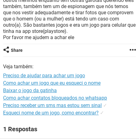
outros meninos enquanto tem outras garotas querendo eles
GUIA DE COMPRAS
também, também tem um de espionagem que nós temos
que nos vestir adequadamente e tirar fotos que comprovem
que o homem (ou a mulher) está tendo um caso com
outro(a). São bastantes jogos e era um jogo para celular que
tinha na app store(playstore).
Por favor me ajudem a achar ele
Share
Veja também:
Preciso de ajudar para achar um jogo
Como achar um jogo que eu esqueci o nome
Baixar o jogo da gatinha
Como achar contatos bloqueados no whatsapp
Preciso receber um sms mas estou sem sinal
✓
Esqueci nome de um jogo, como encontrar?
✓
1 Respostas