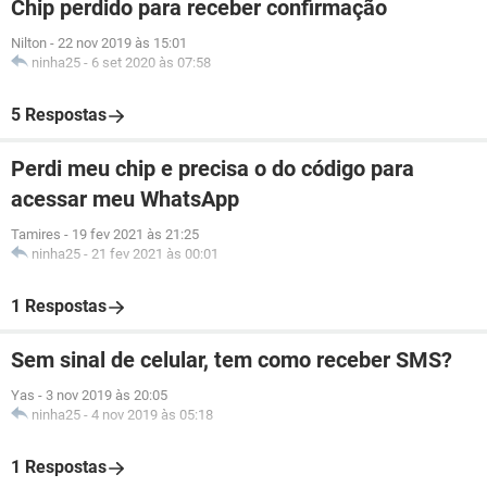
Chip perdido para receber confirmação
Nilton
-
22 nov 2019 às 15:01
ninha25
-
6 set 2020 às 07:58
5 Respostas
Perdi meu chip e precisa o do código para
acessar meu WhatsApp
Tamires
-
19 fev 2021 às 21:25
ninha25
-
21 fev 2021 às 00:01
1 Respostas
Sem sinal de celular, tem como receber SMS?
Yas
-
3 nov 2019 às 20:05
ninha25
-
4 nov 2019 às 05:18
1 Respostas