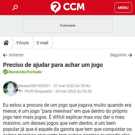
MENU
INÍCIO
JOGOS
WHATSAPP
DICAS
Fórum
E-mail
CELULAR
FACEBOOK
JOGOS
WHATSAPP
DOWNLOADS
Anterior
Seguinte
OUTLOOK
EXCEL
CELULAR
FACEBOOK
Preciso de ajudar para achar um jogo
INSTAGRAM
JOGOS
GMAIL
WHATSAPP
FÓRUM
OUTLOOK
EXCEL
Resolvido
/Fechado
GUIA DE COMPRAS
CELULAR
FACEBOOK
INSTAGRAM
JOGOS
GMAIL
WHATSAPP
GLOSSÁRIO
OUTLOOK
Maaax0987654321
- 27 mar 2022 às 09:43
EXCEL
GUIA DE COMPRAS
CELULAR
FACEBOOK
Perfil bloqueado -
28 mar 2022 às 05:36
INSTAGRAM
JOGOS
GMAIL
WHATSAPP
OUTLOOK
EXCEL
Eu estou a procura de um jogo que jogava muito quando era
GUIA DE COMPRAS
CELULAR
FACEBOOK
menor, é um jogo "para meninas" em que dentro do próprio
INSTAGRAM
GMAIL
jogo tem mais jogos. É difícil explicar mas vou dar o meu
OUTLOOK
EXCEL
GUIA DE COMPRAS
máximo, um desses jogos que vem dentro, é um bem
INSTAGRAM
GMAIL
popular já que é aquele da garota que tem que conquistar os