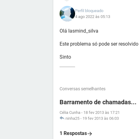
Perfil bloqueado
4 ago 2022 às 05:13
Olá Iasmind_silva
Este problema só pode ser resolvido
Sinto
Conversas semelhantes
Barramento de chamadas...
Célia Cunha
-
18 fev 2013 às 17:21
ninha25
-
19 fev 2013 às 06:03
1 Respostas