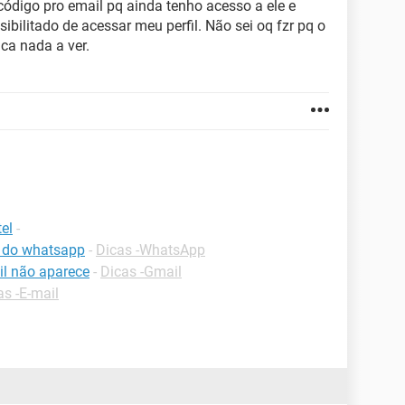
 código pro email pq ainda tenho acesso a ele e
bilitado de acessar meu perfil. Não sei oq fzr pq o
a nada a ver.
el
-
o do whatsapp
-
Dicas -WhatsApp
il não aparece
-
Dicas -Gmail
as -E-mail