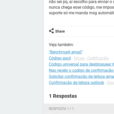
não sei pq, aí escolho para enviar o
nunca chega esse código, me impossi
suporte só me manda msg automátic
Share
Veja também:
"Benchmark email"
Código ascii
-
Dicas - Codificação
Código universal para desbloquear it
Nao recebi o codigo de confirmaçã
Solicitar confirmação de leitura gma
Confirmação de leitura outlook
-
Dic
1 Respostas
RESPOSTA 1 / 1