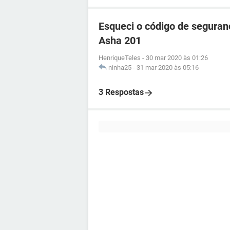
Esqueci o código de seguran
Asha 201
HenriqueTeles
-
30 mar 2020 às 01:26
ninha25
-
31 mar 2020 às 05:16
3 Respostas