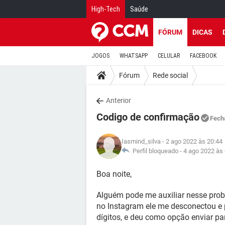
High-Tech
Saúde
FÓRUM
DICAS
JOGOS
WHATSAPP
CELULAR
FACEBOOK
Fórum
Rede social
Anterior
Codigo de confirmação
Fech
Iasmind_silva
- 2 ago 2022 às 20:44
Perfil bloqueado -
4 ago 2022 às
Boa noite,
Alguém pode me auxiliar nesse pro
no Instagram ele me desconectou e 
dígitos, e deu como opção enviar pa