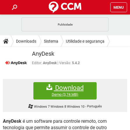
MENU
INÍCIO
JOGOS
WHATSAPP
DICAS
Downloads
Sistema
Utilidade e segurança
CELULAR
FACEBOOK
JOGOS
WHATSAPP
DOWNLOADS
AnyDesk
OUTLOOK
EXCEL
CELULAR
FACEBOOK
INSTAGRAM
JOGOS
GMAIL
WHATSAPP
Editor:
AnyDesk
Versão:
5.4.2
FÓRUM
OUTLOOK
EXCEL
GUIA DE COMPRAS
CELULAR
FACEBOOK
INSTAGRAM
JOGOS
GMAIL
WHATSAPP
GLOSSÁRIO
OUTLOOK
EXCEL
Download
GUIA DE COMPRAS
CELULAR
FACEBOOK
INSTAGRAM
JOGOS
GMAIL
WHATSAPP
Demo
(3,74 MB)
OUTLOOK
EXCEL
GUIA DE COMPRAS
CELULAR
FACEBOOK
Windows 7 Windows 8 Windows 10
-
Português
INSTAGRAM
GMAIL
OUTLOOK
EXCEL
GUIA DE COMPRAS
AnyDesk
é um software para controle remoto, com
INSTAGRAM
GMAIL
tecnologia que permite assumir o controle de outro