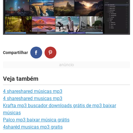
Compartilhar
Veja também
4 shareshared músicas mp3
4 shareshared musicas mp3
Krafta mp3 buscador downloads grátis de mp3 baixar
músicas
Palco mp3 baixar música grátis
4sharéd musicas mp3 gratis