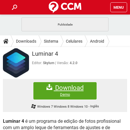
MENU
INÍCIO
JOGOS
WHATSAPP
DICAS
Downloads
Sistema
Celulares
Android
CELULAR
FACEBOOK
JOGOS
WHATSAPP
DOWNLOADS
Luminar 4
OUTLOOK
EXCEL
CELULAR
FACEBOOK
INSTAGRAM
JOGOS
GMAIL
WHATSAPP
Editor:
Skylum
Versão:
4.2.0
FÓRUM
OUTLOOK
EXCEL
GUIA DE COMPRAS
CELULAR
FACEBOOK
INSTAGRAM
JOGOS
GMAIL
WHATSAPP
GLOSSÁRIO
OUTLOOK
EXCEL
Download
GUIA DE COMPRAS
CELULAR
FACEBOOK
INSTAGRAM
JOGOS
GMAIL
WHATSAPP
Demo
OUTLOOK
EXCEL
GUIA DE COMPRAS
CELULAR
FACEBOOK
Windows 7 Windows 8 Windows 10
-
Inglês
INSTAGRAM
GMAIL
OUTLOOK
EXCEL
GUIA DE COMPRAS
Luminar 4
é um programa de edição de fotos profissional
INSTAGRAM
GMAIL
com um amplo leque de ferramentas de ajustes e de