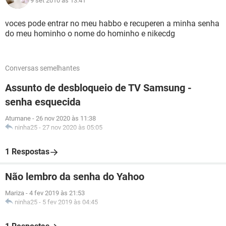
9 set 2010 às 13:41
voces pode entrar no meu habbo e recuperen a minha senha
do meu hominho o nome do hominho e nikecdg
Conversas semelhantes
Assunto de desbloqueio de TV Samsung -
senha esquecida
Atumane
-
26 nov 2020 às 11:38
ninha25
-
27 nov 2020 às 05:05
1 Respostas
Não lembro da senha do Yahoo
Mariza
-
4 fev 2019 às 21:53
ninha25
-
5 fev 2019 às 04:45