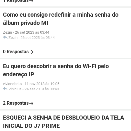
1 Respostas
Como eu consigo redefinir a minha senha do
álbum privado MI
Zezin
-
26 set 2023 às 03:44
Zezin
-
26 set 2023 às 03:44
0 Respostas
Eu quero descobrir a senha do Wi-Fi pelo
endereço IP
vivianebrito
-
11 nov 2018 às 19:05
Vinicius
-
24 set 2019 às 08:48
2 Respostas
ESQUECI A SENHA DE DESBLOQUEIO DA TELA
INICIAL DO J7 PRIME