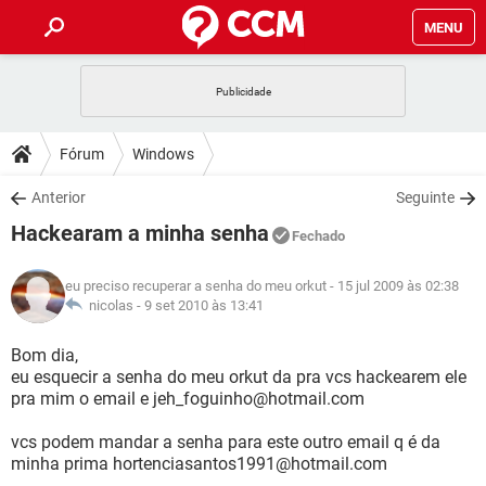
MENU
INÍCIO
JOGOS
WHATSAPP
DICAS
Fórum
Windows
CELULAR
FACEBOOK
JOGOS
WHATSAPP
DOWNLOADS
Anterior
Seguinte
OUTLOOK
EXCEL
CELULAR
FACEBOOK
Hackearam a minha senha
INSTAGRAM
JOGOS
GMAIL
WHATSAPP
Fechado
FÓRUM
OUTLOOK
EXCEL
GUIA DE COMPRAS
CELULAR
FACEBOOK
eu preciso recuperar a senha do meu orkut
- 15 jul 2009 às 02:38
INSTAGRAM
JOGOS
GMAIL
WHATSAPP
GLOSSÁRIO
nicolas -
9 set 2010 às 13:41
OUTLOOK
EXCEL
GUIA DE COMPRAS
CELULAR
FACEBOOK
INSTAGRAM
JOGOS
GMAIL
WHATSAPP
Bom dia,
OUTLOOK
EXCEL
eu esquecir a senha do meu orkut da pra vcs hackearem ele
GUIA DE COMPRAS
CELULAR
FACEBOOK
pra mim o email e jeh_foguinho@hotmail.com
INSTAGRAM
GMAIL
OUTLOOK
EXCEL
GUIA DE COMPRAS
vcs podem mandar a senha para este outro email q é da
INSTAGRAM
GMAIL
minha prima hortenciasantos1991@hotmail.com