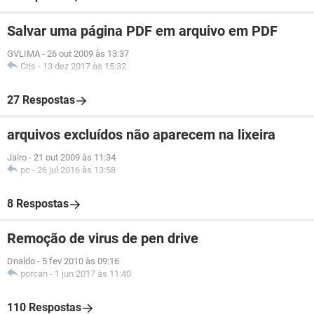
Salvar uma página PDF em arquivo em PDF
GVLIMA
-
26 out 2009 às 13:37
Cris
-
13 dez 2017 às 15:32
27 Respostas
arquivos excluídos não aparecem na lixeira
Jairo
-
21 out 2009 às 11:34
pc
-
26 jul 2016 às 13:58
8 Respostas
Remoção de virus de pen drive
Dnaldo
-
5 fev 2010 às 09:16
porcan
-
1 jun 2017 às 11:40
110 Respostas