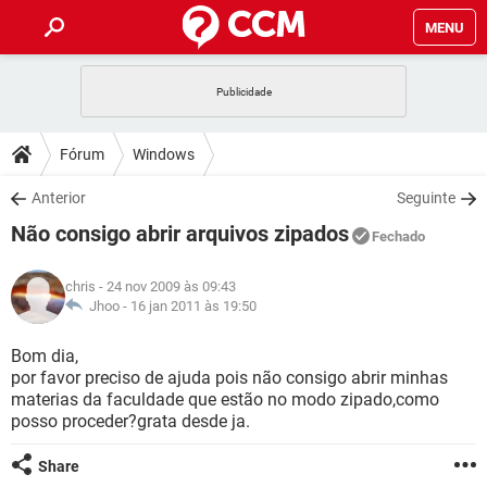
MENU
INÍCIO
JOGOS
WHATSAPP
DICAS
Fórum
Windows
CELULAR
FACEBOOK
JOGOS
WHATSAPP
DOWNLOADS
Anterior
Seguinte
OUTLOOK
EXCEL
CELULAR
FACEBOOK
Não consigo abrir arquivos zipados
INSTAGRAM
JOGOS
GMAIL
WHATSAPP
Fechado
FÓRUM
OUTLOOK
EXCEL
GUIA DE COMPRAS
CELULAR
FACEBOOK
chris
- 24 nov 2009 às 09:43
INSTAGRAM
JOGOS
GMAIL
WHATSAPP
GLOSSÁRIO
Jhoo -
16 jan 2011 às 19:50
OUTLOOK
EXCEL
GUIA DE COMPRAS
CELULAR
FACEBOOK
INSTAGRAM
JOGOS
GMAIL
WHATSAPP
Bom dia,
OUTLOOK
EXCEL
por favor preciso de ajuda pois não consigo abrir minhas
GUIA DE COMPRAS
CELULAR
FACEBOOK
materias da faculdade que estão no modo zipado,como
INSTAGRAM
GMAIL
posso proceder?grata desde ja.
OUTLOOK
EXCEL
GUIA DE COMPRAS
INSTAGRAM
GMAIL
Share