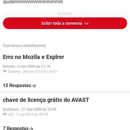
ajudemmmmmmmmmmmm
Exibir toda a conversa
Conversas semelhantes
Erro no Mozila e Explrer
benzoo
-
6 nov 2009 às 21:18
Daiana
-
24 nov 2013 às 16:07
15 Respostas
chave de licença grátis do AVAST
professor
-
27 dez 2009 às 22:09
Gil
-
11 jul 2010 às 09:10
7 Respostas