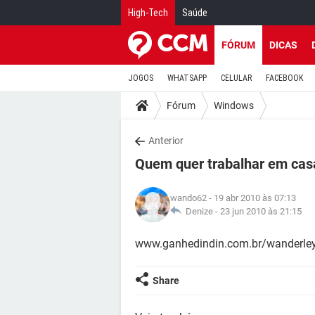
High-Tech
Saúde
FÓRUM
DICAS
JOGOS
WHATSAPP
CELULAR
FACEBOOK
Fórum
Windows
Anterior
Quem quer trabalhar em cas
wando62
- 19 abr 2010 às 07:13
Denize -
23 jun 2010 às 21:15
www.ganhedindin.com.br/wanderle
Share