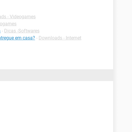
ds - Videogames
eogames
a
-
Dicas -Softwares
ntregue em casa?
-
Downloads - Internet