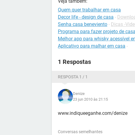
Veja também:
Quem quer trabalhar em casa
Decor life - design de casa
-
Downloa
Senha casa beneviento
-
Dicas -Vid
Programa para fazer projeto de cas
Melhor app para whisky acessível e
Aplicativo para malhar em casa
-
1 Respostas
RESPOSTA 1 / 1
Denize
23 jun 2010 às 21:15
www.indiqueeganhe.com/denize
Conversas semelhantes