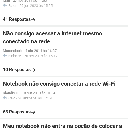
Mari
-
27 nov 2014 às 11:50
Ester
-
29 jun 2023 às 15:25
41 Respostas
Não consigo acessar a internet mesmo
conectado na rede
Maranabarb
-
4 abr 2014 às 16:37
ninha25
-
26 set 2018 às 15:17
10 Respostas
Notebook não consigo conectar a rede Wi-Fi
Klaudio H.
-
13 out 2013 às 01:54
Caio
-
20 abr 2020 às 17:19
63 Respostas
Meu notebook não entra na opção de colocar a