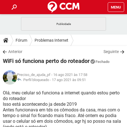
MENU
INÍCIO
JOGOS
WHATSAPP
DICAS
Fórum
Problemas Internet
CELULAR
FACEBOOK
JOGOS
WHATSAPP
DOWNLOADS
Anterior
Seguinte
OUTLOOK
EXCEL
CELULAR
FACEBOOK
WiFi só funciona perto do roteador
INSTAGRAM
JOGOS
GMAIL
WHATSAPP
Fechado
FÓRUM
OUTLOOK
EXCEL
GUIA DE COMPRAS
CELULAR
FACEBOOK
Preciso_de_ajuda_pf
- 16 ago 2021 às 17:58
INSTAGRAM
JOGOS
GMAIL
WHATSAPP
GLOSSÁRIO
Perfil bloqueado -
17 ago 2021 às 09:51
OUTLOOK
EXCEL
GUIA DE COMPRAS
CELULAR
FACEBOOK
INSTAGRAM
JOGOS
GMAIL
WHATSAPP
Olá, meu celular só funciona a internet quando estou perto
OUTLOOK
EXCEL
do roteador
GUIA DE COMPRAS
CELULAR
FACEBOOK
Isso está acontecendo ja desde 2019
INSTAGRAM
GMAIL
Antes funcionava em tds os cômodos da casa, mas com o
OUTLOOK
EXCEL
GUIA DE COMPRAS
tempo o sinal foi ficando mais fraco. Até ontem eu podia
INSTAGRAM
GMAIL
usar o celular só em dois cômodos, agr hj so posso na sala
(onde está o roteador)