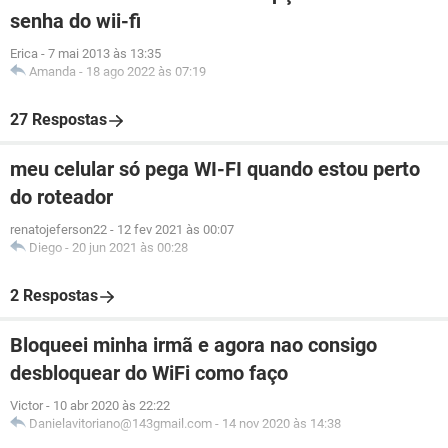
senha do wii-fi
Erica
-
7 mai 2013 às 13:35
Amanda
-
18 ago 2022 às 07:19
27 Respostas
meu celular só pega WI-FI quando estou perto
do roteador
renatojeferson22
-
12 fev 2021 às 00:07
Diego
-
20 jun 2021 às 00:28
2 Respostas
Bloqueei minha irmã e agora nao consigo
desbloquear do WiFi como faço
Victor
-
10 abr 2020 às 22:22
Danielavitoriano@143gmail.com
-
14 nov 2020 às 14:38