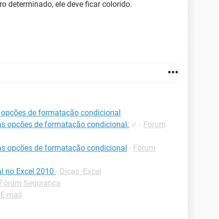
 determinado, ele deve ficar colorido.
s opções de formatação condicional
 às opções de formatação condicional:
✓
-
Fórum
 às opções de formatação condicional
-
Fórum
l no Excel 2010
-
Dicas -Excel
Fórum Segurança
E-mail