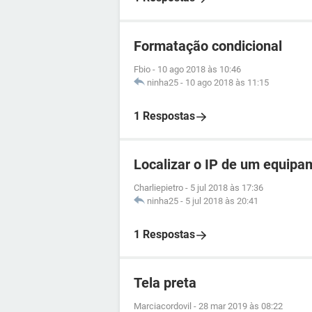
Formatação condicional
Fbio
-
10 ago 2018 às 10:46
ninha25
-
10 ago 2018 às 11:15
1 Respostas
Localizar o IP de um equipa
Charliepietro
-
5 jul 2018 às 17:36
ninha25
-
5 jul 2018 às 20:41
1 Respostas
Tela preta
Marciacordovil
-
28 mar 2019 às 08:22