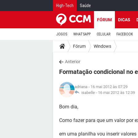
High-Tech
Saúde
FÓRUM
DICAS
JOGOS
WHATSAPP
CELULAR
FACEBOOK
Fórum
Windows
Anterior
Formatação condicional no e
adriana
- 16 mai 2012 às 07:29
isabelle -
16 mai 2012 às 12:39
Bom dia,
Como fazer para que um valor por ex
em uma planilha vou inserir valore