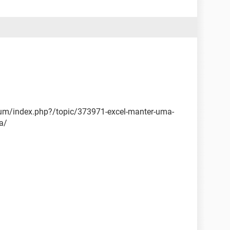
um/index.php?/topic/373971-excel-manter-uma-
a/