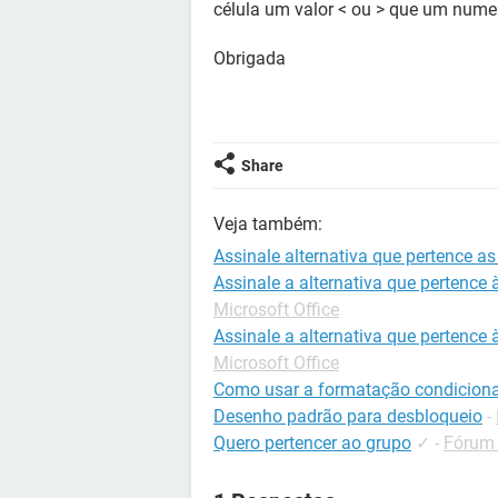
célula um valor < ou > que um numero
Obrigada
Share
Veja também:
Assinale alternativa que pertence a
Assinale a alternativa que pertence
Microsoft Office
Assinale a alternativa que pertence
Microsoft Office
Como usar a formatação condiciona
Desenho padrão para desbloqueio
-
Quero pertencer ao grupo
✓
-
Fórum 