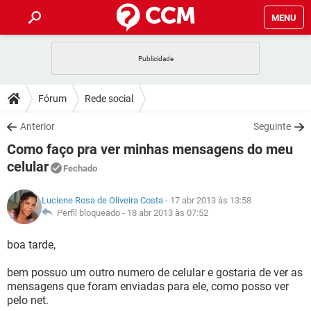
MENU
INÍCIO
JOGOS
WHATSAPP
DICAS
Fórum
Rede social
CELULAR
FACEBOOK
JOGOS
WHATSAPP
DOWNLOADS
Anterior
Seguinte
OUTLOOK
EXCEL
CELULAR
FACEBOOK
Como faço pra ver minhas mensagens do meu
INSTAGRAM
JOGOS
GMAIL
WHATSAPP
FÓRUM
OUTLOOK
EXCEL
celular
Fechado
GUIA DE COMPRAS
CELULAR
FACEBOOK
INSTAGRAM
JOGOS
GMAIL
WHATSAPP
GLOSSÁRIO
OUTLOOK
EXCEL
Luciene Rosa de Oliveira Costa
- 17 abr 2013 às 13:58
GUIA DE COMPRAS
CELULAR
FACEBOOK
Perfil bloqueado -
18 abr 2013 às 07:52
INSTAGRAM
JOGOS
GMAIL
WHATSAPP
OUTLOOK
EXCEL
boa tarde,
GUIA DE COMPRAS
CELULAR
FACEBOOK
INSTAGRAM
GMAIL
OUTLOOK
EXCEL
bem possuo um outro numero de celular e gostaria de ver as
GUIA DE COMPRAS
mensagens que foram enviadas para ele, como posso ver
INSTAGRAM
GMAIL
pelo net.