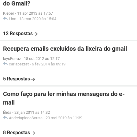
do Gmail?
Kleber
-
11 abr 2013 às 17:57
Lino
-
13 mar 2020 às 15:04
12 Respostas
Recupera emails excluídos da lixeira do gmail
laysFerraz
-
18 out 2012 às 12:17
carlapezzet
-
6 fev 2014 às 09:19
5 Respostas
Como faço para ler minhas mensagens do e-
mail
Élida
-
28 jan 2011 às 14:32
AndreiapiodeSousa
-
20 mai 2019 às 11:39
8 Respostas