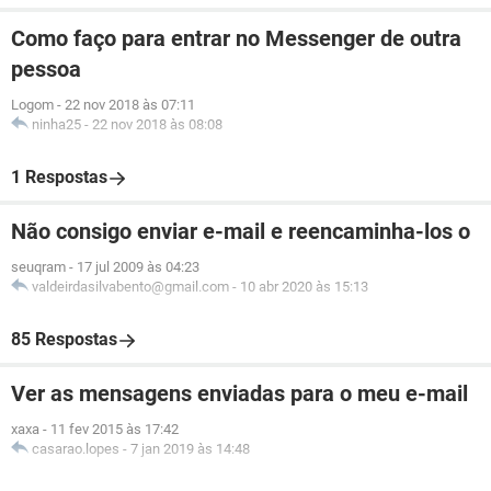
Como faço para entrar no Messenger de outra
pessoa
Logom
-
22 nov 2018 às 07:11
ninha25
-
22 nov 2018 às 08:08
1 Respostas
Não consigo enviar e-mail e reencaminha-los o
seuqram
-
17 jul 2009 às 04:23
valdeirdasilvabento@gmail.com
-
10 abr 2020 às 15:13
85 Respostas
Ver as mensagens enviadas para o meu e-mail
xaxa
-
11 fev 2015 às 17:42
casarao.lopes
-
7 jan 2019 às 14:48