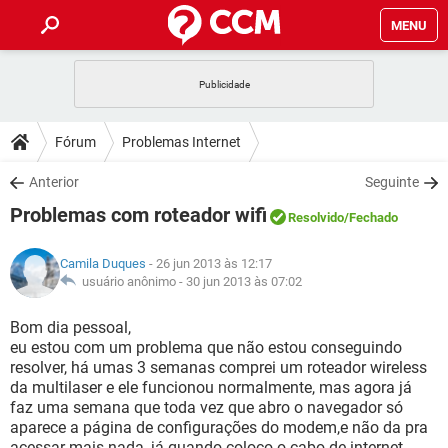
MENU
INÍCIO
JOGOS
WHATSAPP
DICAS
Fórum
Problemas Internet
CELULAR
FACEBOOK
JOGOS
WHATSAPP
DOWNLOADS
Anterior
Seguinte
OUTLOOK
EXCEL
CELULAR
FACEBOOK
Problemas com roteador wifi
INSTAGRAM
JOGOS
GMAIL
WHATSAPP
Resolvido
/Fechado
FÓRUM
OUTLOOK
EXCEL
GUIA DE COMPRAS
CELULAR
FACEBOOK
Camila Duques
- 26 jun 2013 às 12:17
INSTAGRAM
JOGOS
GMAIL
WHATSAPP
GLOSSÁRIO
usuário anônimo -
30 jun 2013 às 07:02
OUTLOOK
EXCEL
GUIA DE COMPRAS
CELULAR
FACEBOOK
INSTAGRAM
JOGOS
GMAIL
WHATSAPP
Bom dia pessoal,
OUTLOOK
EXCEL
eu estou com um problema que não estou conseguindo
GUIA DE COMPRAS
CELULAR
FACEBOOK
resolver, há umas 3 semanas comprei um roteador wireless
INSTAGRAM
GMAIL
da multilaser e ele funcionou normalmente, mas agora já
OUTLOOK
EXCEL
GUIA DE COMPRAS
faz uma semana que toda vez que abro o navegador só
INSTAGRAM
GMAIL
aparece a página de configurações do modem,e não da pra
acessar mais nada, já quando coloco o cabo de internet