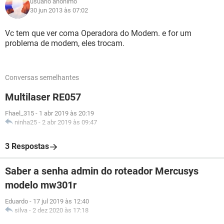
usuário anônimo
30 jun 2013 às 07:02
Vc tem que ver coma Operadora do Modem. e for um
problema de modem, eles trocam.
Conversas semelhantes
Multilaser RE057
Fhael_315
-
1 abr 2019 às 20:19
ninha25
-
2 abr 2019 às 09:47
3 Respostas
Saber a senha admin do roteador Mercusys
modelo mw301r
Eduardo
-
17 jul 2019 às 12:40
silva
-
2 dez 2020 às 17:18