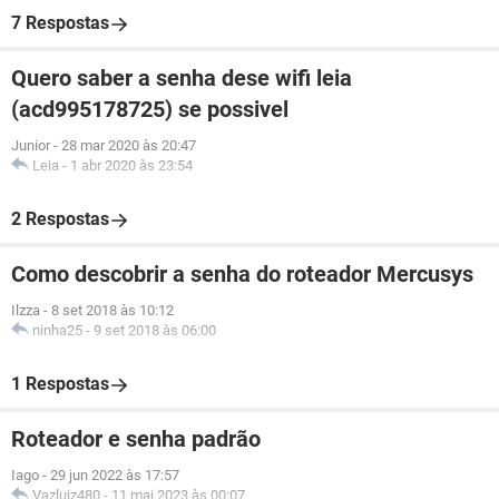
7 Respostas
Quero saber a senha dese wifi leia
(acd995178725) se possivel
Junior
-
28 mar 2020 às 20:47
Leia
-
1 abr 2020 às 23:54
2 Respostas
Como descobrir a senha do roteador Mercusys
Ilzza
-
8 set 2018 às 10:12
ninha25
-
9 set 2018 às 06:00
1 Respostas
Roteador e senha padrão
Iago
-
29 jun 2022 às 17:57
Vazluiz480
-
11 mai 2023 às 00:07