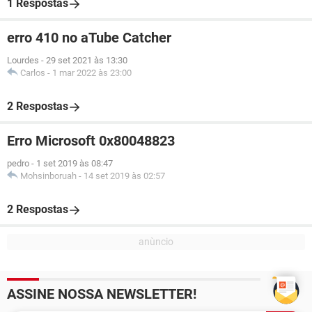
1 Respostas
erro 410 no aTube Catcher
Lourdes
-
29 set 2021 às 13:30
Carlos
-
1 mar 2022 às 23:00
2 Respostas
Erro Microsoft 0x80048823
pedro
-
1 set 2019 às 08:47
Mohsinboruah
-
14 set 2019 às 02:57
2 Respostas
ASSINE NOSSA NEWSLETTER!