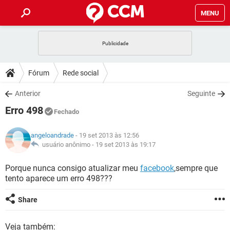
MENU
INÍCIO
JOGOS
WHATSAPP
DICAS
Fórum
Rede social
CELULAR
FACEBOOK
JOGOS
WHATSAPP
DOWNLOADS
Anterior
Seguinte
OUTLOOK
EXCEL
CELULAR
FACEBOOK
Erro 498
INSTAGRAM
JOGOS
GMAIL
WHATSAPP
Fechado
FÓRUM
OUTLOOK
EXCEL
GUIA DE COMPRAS
CELULAR
FACEBOOK
angeloandrade
- 19 set 2013 às 12:56
INSTAGRAM
JOGOS
GMAIL
WHATSAPP
GLOSSÁRIO
usuário anônimo -
19 set 2013 às 19:17
OUTLOOK
EXCEL
GUIA DE COMPRAS
CELULAR
FACEBOOK
INSTAGRAM
JOGOS
GMAIL
WHATSAPP
Porque nunca consigo atualizar meu
facebook
,sempre que
OUTLOOK
EXCEL
tento aparece um erro 498???
GUIA DE COMPRAS
CELULAR
FACEBOOK
INSTAGRAM
GMAIL
OUTLOOK
EXCEL
Share
GUIA DE COMPRAS
INSTAGRAM
GMAIL
Veja também: