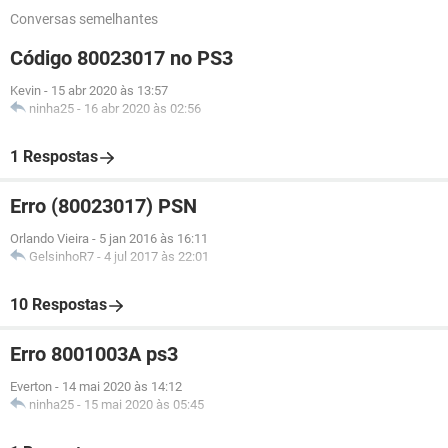
Conversas semelhantes
Código 80023017 no PS3
Kevin
-
15 abr 2020 às 13:57
ninha25
-
16 abr 2020 às 02:56
1 Respostas
Erro (80023017) PSN
Orlando Vieira
-
5 jan 2016 às 16:11
GelsinhoR7
-
4 jul 2017 às 22:01
10 Respostas
Erro 8001003A ps3
Everton
-
14 mai 2020 às 14:12
ninha25
-
15 mai 2020 às 05:45