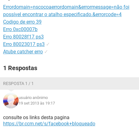
GUIA DE COMPRAS
Errordomain=nscocoaerrordomain&errormessage=não foi
possível encontrar o atalho especificado.&errorcode=4
Codigo de erro 39
Erro 0xc00007b
Erro 80028f17 ps3
Erro 80023017 ps3
✓
Atube catcher erro
✓
1 Respostas
RESPOSTA 1 / 1
usuário anônimo
19 set 2013 às 19:17
consulte os links desta pagina
https://br.ccm.net/s/facebook+bloqueado