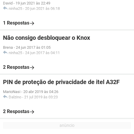
David
-
19 jun 2021 às 22:49
ninha25
-
20 jun 2021 às 06:18
1 Respostas
Não consigo desbloquear o Knox
Brena
-
24 jun 2017 às 01:05
ninha25
-
24 jun 2017 às 04:11
2 Respostas
PIN de proteção de privacidade de itel A32F
MarioNasi
-
20 abr 2019 às 04:26
Dalzino
-
21 jul 2019 às 03:23
2 Respostas