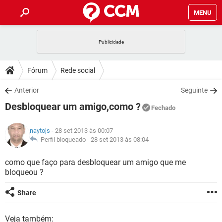
MENU
INÍCIO
JOGOS
WHATSAPP
DICAS
Fórum
Rede social
CELULAR
FACEBOOK
JOGOS
WHATSAPP
DOWNLOADS
Anterior
Seguinte
OUTLOOK
EXCEL
CELULAR
FACEBOOK
Desbloquear um amigo,como ?
INSTAGRAM
JOGOS
GMAIL
WHATSAPP
Fechado
FÓRUM
OUTLOOK
EXCEL
GUIA DE COMPRAS
CELULAR
FACEBOOK
naytojs
- 28 set 2013 às 00:07
INSTAGRAM
JOGOS
GMAIL
WHATSAPP
GLOSSÁRIO
Perfil bloqueado -
28 set 2013 às 08:04
OUTLOOK
EXCEL
GUIA DE COMPRAS
CELULAR
FACEBOOK
INSTAGRAM
JOGOS
GMAIL
WHATSAPP
como que faço para desbloquear um amigo que me
OUTLOOK
EXCEL
bloqueou ?
GUIA DE COMPRAS
CELULAR
FACEBOOK
INSTAGRAM
GMAIL
OUTLOOK
EXCEL
Share
GUIA DE COMPRAS
INSTAGRAM
GMAIL
Veja também: