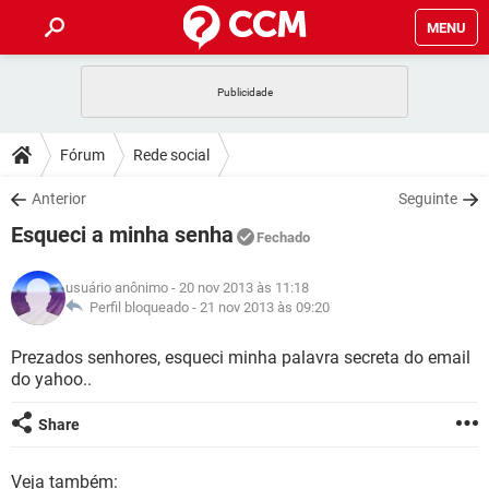
MENU
INÍCIO
JOGOS
WHATSAPP
DICAS
Fórum
Rede social
CELULAR
FACEBOOK
JOGOS
WHATSAPP
DOWNLOADS
Anterior
Seguinte
OUTLOOK
EXCEL
CELULAR
FACEBOOK
Esqueci a minha senha
INSTAGRAM
JOGOS
GMAIL
WHATSAPP
Fechado
FÓRUM
OUTLOOK
EXCEL
GUIA DE COMPRAS
CELULAR
FACEBOOK
usuário anônimo
- 20 nov 2013 às 11:18
INSTAGRAM
JOGOS
GMAIL
WHATSAPP
GLOSSÁRIO
Perfil bloqueado -
21 nov 2013 às 09:20
OUTLOOK
EXCEL
GUIA DE COMPRAS
CELULAR
FACEBOOK
INSTAGRAM
JOGOS
GMAIL
WHATSAPP
Prezados senhores, esqueci minha palavra secreta do email
OUTLOOK
EXCEL
do yahoo..
GUIA DE COMPRAS
CELULAR
FACEBOOK
INSTAGRAM
GMAIL
OUTLOOK
EXCEL
Share
GUIA DE COMPRAS
INSTAGRAM
GMAIL
Veja também: