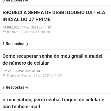
0 Respostas
ESQUECI A SENHA DE DESBLOQUEIO DA TELA
INICIAL DO J7 PRIME
MURILLO25
-
17 abr 2021 às 14:38
ninha25
-
19 abr 2021 às 04:58
1 Respostas
Como recuperar senha do meu gmail e mudei
de número de celular
Greice
-
16 mar 2021 às 14:32
DemissonFagner
-
24 jan 2023 às 14:01
7 Respostas
e-mail yahoo, perdi senha, troquei de celular e
não tenho e-mail