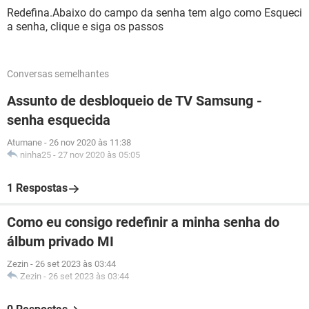
Redefina.Abaixo do campo da senha tem algo como Esqueci
a senha, clique e siga os passos
Conversas semelhantes
Assunto de desbloqueio de TV Samsung -
senha esquecida
Atumane
-
26 nov 2020 às 11:38
ninha25
-
27 nov 2020 às 05:05
1 Respostas
Como eu consigo redefinir a minha senha do
álbum privado MI
Zezin
-
26 set 2023 às 03:44
Zezin
-
26 set 2023 às 03:44