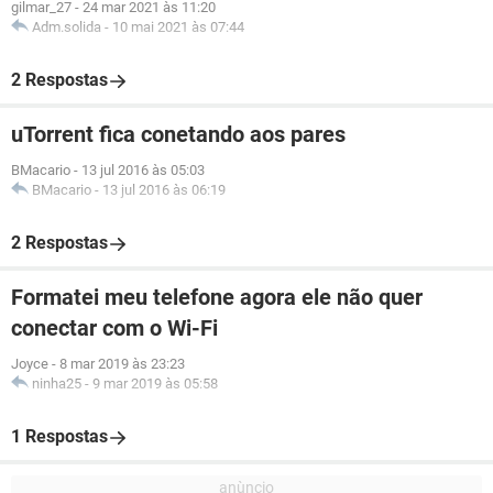
gilmar_27
-
24 mar 2021 às 11:20
Adm.solida
-
10 mai 2021 às 07:44
2 Respostas
uTorrent fica conetando aos pares
BMacario
-
13 jul 2016 às 05:03
BMacario
-
13 jul 2016 às 06:19
2 Respostas
Formatei meu telefone agora ele não quer
conectar com o Wi-Fi
Joyce
-
8 mar 2019 às 23:23
ninha25
-
9 mar 2019 às 05:58
1 Respostas