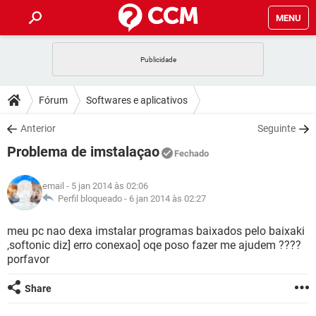
MENU
INÍCIO
JOGOS
WHATSAPP
DICAS
Fórum
Softwares e aplicativos
CELULAR
FACEBOOK
JOGOS
WHATSAPP
DOWNLOADS
Anterior
Seguinte
OUTLOOK
EXCEL
CELULAR
FACEBOOK
Problema de imstalaçao
INSTAGRAM
JOGOS
GMAIL
WHATSAPP
Fechado
FÓRUM
OUTLOOK
EXCEL
GUIA DE COMPRAS
CELULAR
FACEBOOK
email
- 5 jan 2014 às 02:06
INSTAGRAM
JOGOS
GMAIL
WHATSAPP
GLOSSÁRIO
Perfil bloqueado -
6 jan 2014 às 02:27
OUTLOOK
EXCEL
GUIA DE COMPRAS
CELULAR
FACEBOOK
INSTAGRAM
JOGOS
GMAIL
WHATSAPP
meu pc nao dexa imstalar programas baixados pelo baixaki
OUTLOOK
EXCEL
,softonic diz] erro conexao] oqe poso fazer me ajudem ????
GUIA DE COMPRAS
CELULAR
FACEBOOK
porfavor
INSTAGRAM
GMAIL
OUTLOOK
EXCEL
GUIA DE COMPRAS
Share
INSTAGRAM
GMAIL