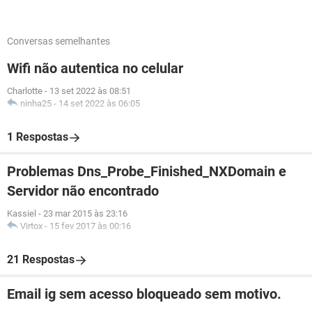
Conversas semelhantes
Wifi não autentica no celular
Charlotte
-
13 set 2022 às 08:51
ninha25
-
14 set 2022 às 06:05
1 Respostas
Problemas Dns_Probe_Finished_NXDomain e
Servidor não encontrado
Kassiel
-
23 mar 2015 às 23:16
Virtox
-
15 fev 2017 às 00:16
21 Respostas
Email ig sem acesso bloqueado sem motivo.