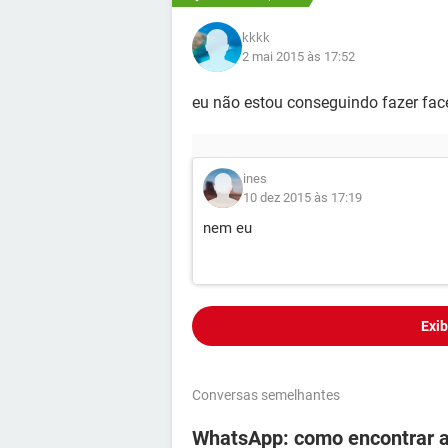
kkkk
2 mai 2015 às 17:52
eu não estou conseguindo fazer fac
ines
10 dez 2015 às 17:19
nem eu
Exib
Conversas semelhantes
WhatsApp: como encontrar 