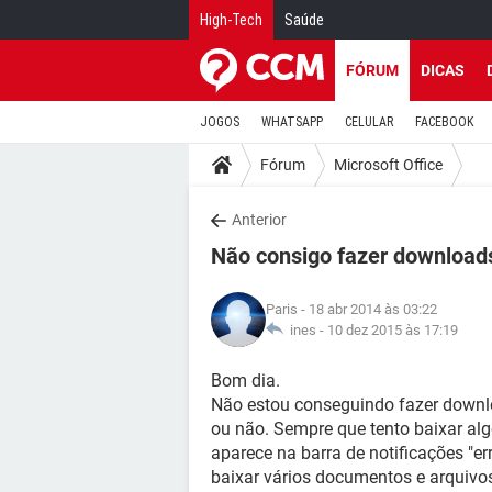
High-Tech
Saúde
FÓRUM
DICAS
JOGOS
WHATSAPP
CELULAR
FACEBOOK
Fórum
Microsoft Office
Anterior
Não consigo fazer downloads
Paris
- 18 abr 2014 às 03:22
ines -
10 dez 2015 às 17:19
Bom dia.
Não estou conseguindo fazer downlo
ou não. Sempre que tento baixar al
aparece na barra de notificações "e
baixar vários documentos e arquivo