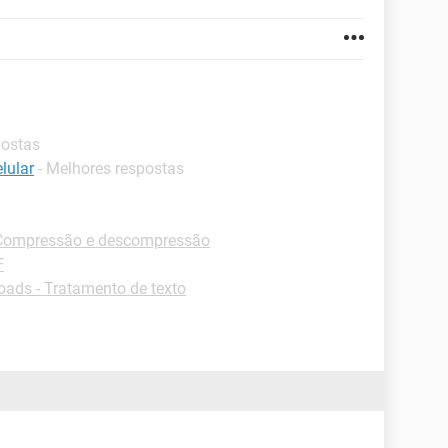
postas
lular
- Melhores respostas
Compressão e descompressão
F
ads - Tratamento de texto