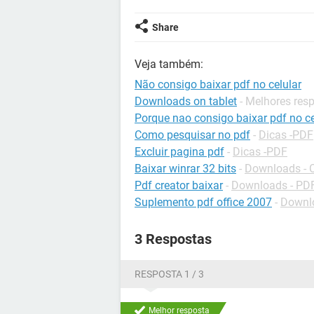
Share
Veja também:
Não consigo baixar pdf no celular
Downloads on tablet
- Melhores res
Porque nao consigo baixar pdf no ce
Como pesquisar no pdf
-
Dicas -PDF
Excluir pagina pdf
-
Dicas -PDF
Baixar winrar 32 bits
-
Downloads - 
Pdf creator baixar
-
Downloads - PD
Suplemento pdf office 2007
-
Downlo
3 Respostas
RESPOSTA 1 / 3
Melhor resposta