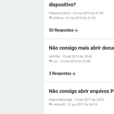
dispositivo?
Fabiana Dalcin
-
23 mai 2014 às 21:08
Edilma
-
21 fev 2018 às 21:52
50 Respostas
Não consigo mais abrir docu
safi-flor
-
15 out 2015 às 20:42
eu
-
10 mai 2016 às 22:48
3 Respostas
Não consigo abrir arquivos 
Katya10brunage
-
19 jan 2017 às 20:57
ninha25
-
21 jan 2017 às 06:14