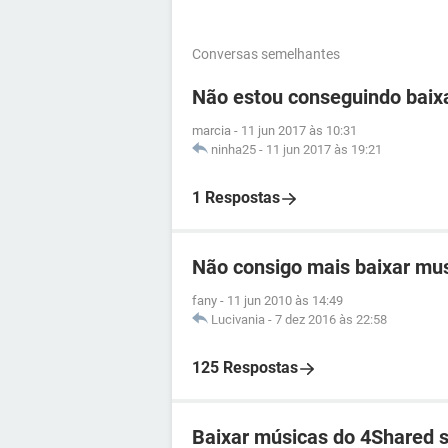
Conversas semelhantes
Não estou conseguindo baix
marcia
-
11 jun 2017 às 10:31
ninha25
-
11 jun 2017 às 19:21
1 Respostas
Não consigo mais baixar mu
fany
-
11 jun 2010 às 14:49
Lucivania
-
7 dez 2016 às 22:58
125 Respostas
Baixar músicas do 4Shared s