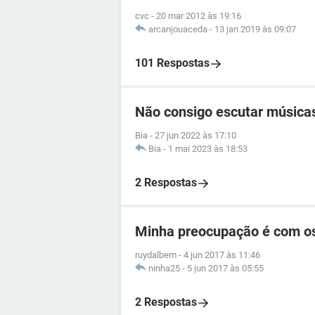
cvc
-
20 mar 2012 às 19:16
arcanjouaceda
-
13 jan 2019 às 09:07
101 Respostas
Não consigo escutar música
Bia
-
27 jun 2022 às 17:10
Bia
-
1 mai 2023 às 18:53
2 Respostas
Minha preocupação é com os
ruydalbem
-
4 jun 2017 às 11:46
ninha25
-
5 jun 2017 às 05:55
2 Respostas