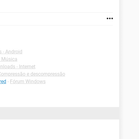
 - Android
 Música
loads - Internet
Compressão e descompressão
red
-
Fórum Windows