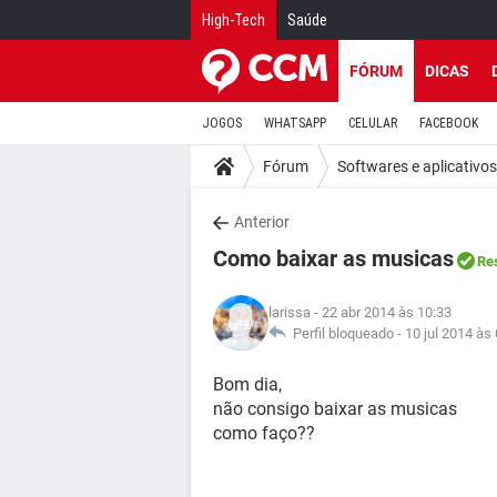
High-Tech
Saúde
FÓRUM
DICAS
JOGOS
WHATSAPP
CELULAR
FACEBOOK
Fórum
Softwares e aplicativos
Anterior
Como baixar as musicas
Re
larissa
- 22 abr 2014 às 10:33
Perfil bloqueado -
10 jul 2014 às
Bom dia,
não consigo baixar as musicas
como faço??