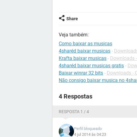
Share
Veja também:
Como baixar as musicas
4sharéd baixar musicas
-
Downloads
Krafta baixar musicas
-
Downloads -
4sharéd baixar musicas gratis
-
Down
Baixar winrar 32 bits
-
Downloads - 
Não consigo baixar musica no 4sha
4 Respostas
RESPOSTA 1 / 4
Perfil bloqueado
4 jul 2014 às 04:23