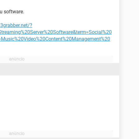
u software.
3grabber.net/?
treaming%20Server%20Software&term=Social%20
m=Music%20Video%20Content%20Management%20