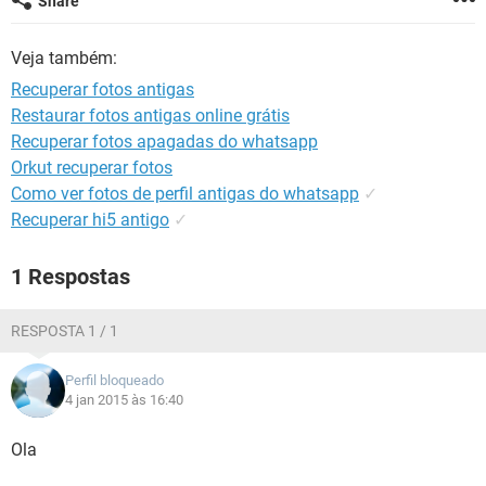
Share
GUIA DE COMPRAS
Veja também:
Recuperar fotos antigas
Restaurar fotos antigas online grátis
Recuperar fotos apagadas do whatsapp
Orkut recuperar fotos
Como ver fotos de perfil antigas do whatsapp
✓
Recuperar hi5 antigo
✓
1 Respostas
RESPOSTA 1 / 1
Perfil bloqueado
4 jan 2015 às 16:40
Ola