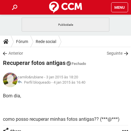
MENU
INÍCIO
JOGOS
WHATSAPP
DICAS
Fórum
Rede social
CELULAR
FACEBOOK
JOGOS
WHATSAPP
DOWNLOADS
Anterior
Seguinte
OUTLOOK
EXCEL
CELULAR
FACEBOOK
Recuperar fotos antigas
INSTAGRAM
JOGOS
GMAIL
WHATSAPP
Fechado
FÓRUM
OUTLOOK
EXCEL
GUIA DE COMPRAS
CELULAR
FACEBOOK
camilo&rubiane
- 3 jan 2015 às 18:20
INSTAGRAM
JOGOS
GMAIL
WHATSAPP
GLOSSÁRIO
Perfil bloqueado -
4 jan 2015 às 16:40
OUTLOOK
EXCEL
GUIA DE COMPRAS
CELULAR
FACEBOOK
INSTAGRAM
JOGOS
GMAIL
WHATSAPP
Bom dia,
OUTLOOK
EXCEL
GUIA DE COMPRAS
CELULAR
FACEBOOK
INSTAGRAM
GMAIL
OUTLOOK
EXCEL
GUIA DE COMPRAS
como posso recuperar minhas fotos antigas?? (***@***)
INSTAGRAM
GMAIL