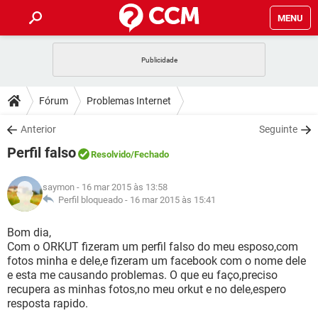
MENU
INÍCIO
JOGOS
WHATSAPP
DICAS
Fórum
Problemas Internet
CELULAR
FACEBOOK
JOGOS
WHATSAPP
DOWNLOADS
Anterior
Seguinte
OUTLOOK
EXCEL
CELULAR
FACEBOOK
Perfil falso
INSTAGRAM
JOGOS
GMAIL
WHATSAPP
Resolvido
/Fechado
FÓRUM
OUTLOOK
EXCEL
GUIA DE COMPRAS
CELULAR
FACEBOOK
saymon
- 16 mar 2015 às 13:58
INSTAGRAM
JOGOS
GMAIL
WHATSAPP
GLOSSÁRIO
Perfil bloqueado -
16 mar 2015 às 15:41
OUTLOOK
EXCEL
GUIA DE COMPRAS
CELULAR
FACEBOOK
INSTAGRAM
JOGOS
GMAIL
WHATSAPP
Bom dia,
OUTLOOK
EXCEL
Com o ORKUT fizeram um perfil falso do meu esposo,com
GUIA DE COMPRAS
CELULAR
FACEBOOK
fotos minha e dele,e fizeram um facebook com o nome dele
INSTAGRAM
GMAIL
e esta me causando problemas. O que eu faço,preciso
OUTLOOK
EXCEL
GUIA DE COMPRAS
recupera as minhas fotos,no meu orkut e no dele,espero
INSTAGRAM
GMAIL
resposta rapido.