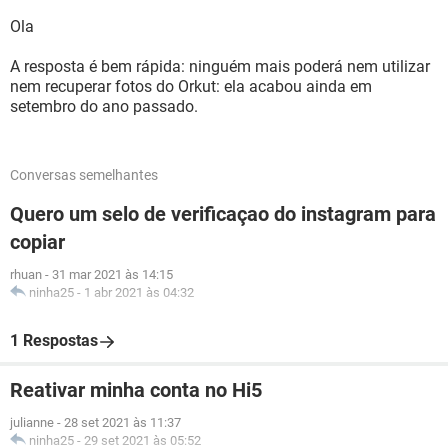
Ola
A resposta é bem rápida: ninguém mais poderá nem utilizar
nem recuperar fotos do Orkut: ela acabou ainda em
setembro do ano passado.
Conversas semelhantes
Quero um selo de verificaçao do instagram para
copiar
rhuan
-
31 mar 2021 às 14:15
ninha25
-
1 abr 2021 às 04:32
1 Respostas
Reativar minha conta no Hi5
julianne
-
28 set 2021 às 11:37
ninha25
-
29 set 2021 às 05:52