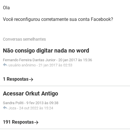
Ola
Você reconfigurou corretamente sua conta Facebook?
Conversas semelhantes
Não consigo digitar nada no word
Fernando Ferreira Dantas Junior
-
20 jan 2017 às 15:36
usuário anônimo
-
21 jan 2017 às 02:53
1 Respostas
Acessar Orkut Antigo
Sandra Politi
-
9 fev 2013 às 09:38
Joza
-
24 out 2022 às 15:24
191 Respostas