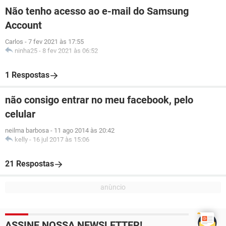
Não tenho acesso ao e-mail do Samsung
Account
Carlos
-
7 fev 2021 às 17:55
ninha25
-
8 fev 2021 às 06:52
1 Respostas
não consigo entrar no meu facebook, pelo
celular
neilma barbosa
-
11 ago 2014 às 20:42
kelly
-
16 jul 2017 às 15:06
21 Respostas
ASSINE NOSSA NEWSLETTER!