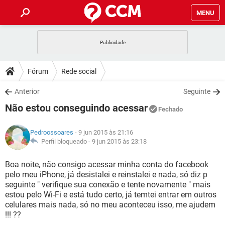
MENU
INÍCIO
JOGOS
WHATSAPP
DICAS
Fórum
Rede social
CELULAR
FACEBOOK
JOGOS
WHATSAPP
DOWNLOADS
Anterior
Seguinte
OUTLOOK
EXCEL
CELULAR
FACEBOOK
Não estou conseguindo acessar
INSTAGRAM
JOGOS
GMAIL
WHATSAPP
Fechado
FÓRUM
OUTLOOK
EXCEL
GUIA DE COMPRAS
CELULAR
FACEBOOK
Pedroossoares
- 9 jun 2015 às 21:16
INSTAGRAM
JOGOS
GMAIL
WHATSAPP
GLOSSÁRIO
Perfil bloqueado -
9 jun 2015 às 23:18
OUTLOOK
EXCEL
GUIA DE COMPRAS
CELULAR
FACEBOOK
INSTAGRAM
JOGOS
GMAIL
WHATSAPP
Boa noite, não consigo acessar minha conta do facebook
OUTLOOK
EXCEL
pelo meu iPhone, já desistalei e reinstalei e nada, só diz p
GUIA DE COMPRAS
CELULAR
FACEBOOK
seguinte " verifique sua conexão e tente novamente " mais
INSTAGRAM
GMAIL
estou pelo Wi-Fi e está tudo certo, já temtei entrar em outros
OUTLOOK
EXCEL
GUIA DE COMPRAS
celulares mais nada, só no meu aconteceu isso, me ajudem
INSTAGRAM
GMAIL
!!! ??