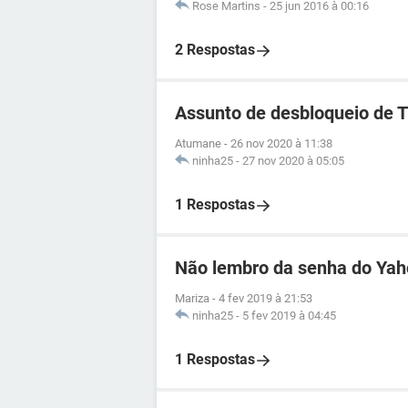
Rose Martins
-
25 jun 2016 à 00:16
2 Respostas
Assunto de desbloqueio de 
Atumane
-
26 nov 2020 à 11:38
ninha25
-
27 nov 2020 à 05:05
1 Respostas
Não lembro da senha do Ya
Mariza
-
4 fev 2019 à 21:53
ninha25
-
5 fev 2019 à 04:45
1 Respostas