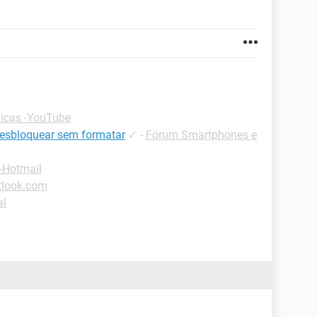
icas -YouTube
desbloquear sem formatar
✓
-
Fórum Smartphones e
-Hotmail
tlook.com
al