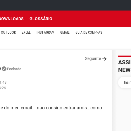
DOWNLOADS
GLOSSÁRIO
OUTLOOK
EXCEL
INSTAGRAM
GMAIL
GUIA DE COMPRAS
Seguinte
ASS
e
NEW
Fechado
1:48
6:26
e do meu email....nao consigo entrar amis...como