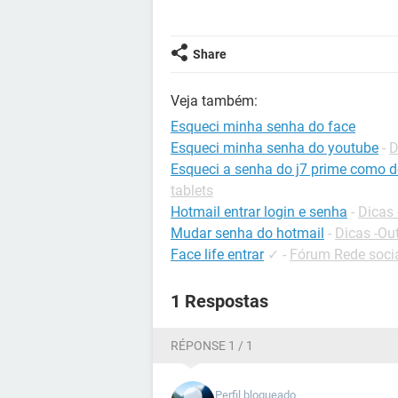
Share
Veja também:
Esqueci minha senha do face
Esqueci minha senha do youtube
-
D
Esqueci a senha do j7 prime como 
tablets
Hotmail entrar login e senha
-
Dicas 
Mudar senha do hotmail
-
Dicas -Ou
Face life entrar
✓
-
Fórum Rede soci
1 Respostas
RÉPONSE 1 / 1
Perfil bloqueado