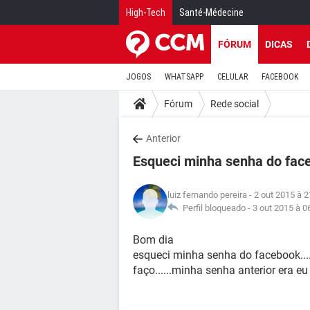
High-Tech
Santé-Médecine
FÓRUM
DICAS
JOGOS
WHATSAPP
CELULAR
FACEBOOK
Fórum
Rede social
Anterior
Esqueci minha senha do fac
luiz fernando pereira
- 2 out 2015 à 2
Perfil bloqueado -
3 out 2015 à 0
Bom dia
esqueci minha senha do facebook....
faço......minha senha anterior era eu