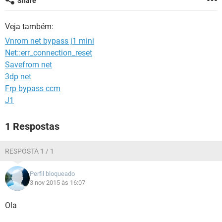
Share
GUIA DE COMPRAS
Veja também:
Vnrom net bypass j1 mini
Net::err_connection_reset
Savefrom net
3dp net
Frp bypass ccm
J1
1 Respostas
RESPOSTA 1 / 1
Perfil bloqueado
3 nov 2015 às 16:07
Ola