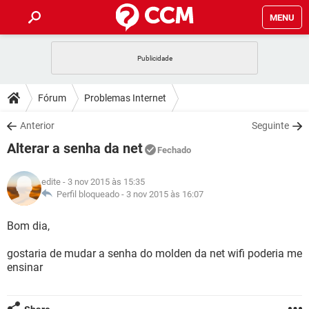
MENU
INÍCIO
JOGOS
WHATSAPP
DICAS
Fórum
Problemas Internet
CELULAR
FACEBOOK
JOGOS
WHATSAPP
DOWNLOADS
Anterior
Seguinte
OUTLOOK
EXCEL
CELULAR
FACEBOOK
Alterar a senha da net
INSTAGRAM
JOGOS
GMAIL
WHATSAPP
Fechado
FÓRUM
OUTLOOK
EXCEL
GUIA DE COMPRAS
CELULAR
FACEBOOK
edite
- 3 nov 2015 às 15:35
INSTAGRAM
JOGOS
GMAIL
WHATSAPP
GLOSSÁRIO
Perfil bloqueado -
3 nov 2015 às 16:07
OUTLOOK
EXCEL
GUIA DE COMPRAS
CELULAR
FACEBOOK
INSTAGRAM
JOGOS
GMAIL
WHATSAPP
Bom dia,
OUTLOOK
EXCEL
GUIA DE COMPRAS
CELULAR
FACEBOOK
gostaria de mudar a senha do molden da net wifi poderia me
INSTAGRAM
GMAIL
ensinar
OUTLOOK
EXCEL
GUIA DE COMPRAS
INSTAGRAM
GMAIL