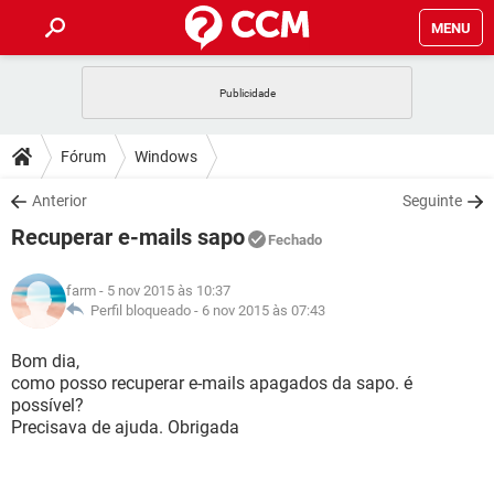
MENU
INÍCIO
JOGOS
WHATSAPP
DICAS
Fórum
Windows
CELULAR
FACEBOOK
JOGOS
WHATSAPP
DOWNLOADS
Anterior
Seguinte
OUTLOOK
EXCEL
CELULAR
FACEBOOK
Recuperar e-mails sapo
INSTAGRAM
JOGOS
GMAIL
WHATSAPP
Fechado
FÓRUM
OUTLOOK
EXCEL
GUIA DE COMPRAS
CELULAR
FACEBOOK
farm
- 5 nov 2015 às 10:37
INSTAGRAM
JOGOS
GMAIL
WHATSAPP
GLOSSÁRIO
Perfil bloqueado -
6 nov 2015 às 07:43
OUTLOOK
EXCEL
GUIA DE COMPRAS
CELULAR
FACEBOOK
INSTAGRAM
JOGOS
GMAIL
WHATSAPP
Bom dia,
OUTLOOK
EXCEL
como posso recuperar e-mails apagados da sapo. é
GUIA DE COMPRAS
CELULAR
FACEBOOK
possível?
INSTAGRAM
GMAIL
Precisava de ajuda. Obrigada
OUTLOOK
EXCEL
GUIA DE COMPRAS
INSTAGRAM
GMAIL