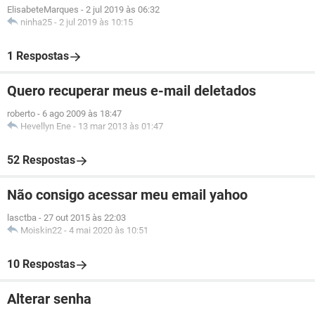
ElisabeteMarques
-
2 jul 2019 às 06:32
ninha25
-
2 jul 2019 às 10:15
1 Respostas
Quero recuperar meus e-mail deletados
roberto
-
6 ago 2009 às 18:47
Hevellyn Ene
-
13 mar 2013 às 01:47
52 Respostas
Não consigo acessar meu email yahoo
lasctba
-
27 out 2015 às 22:03
Moiskin22
-
4 mai 2020 às 10:51
10 Respostas
Alterar senha