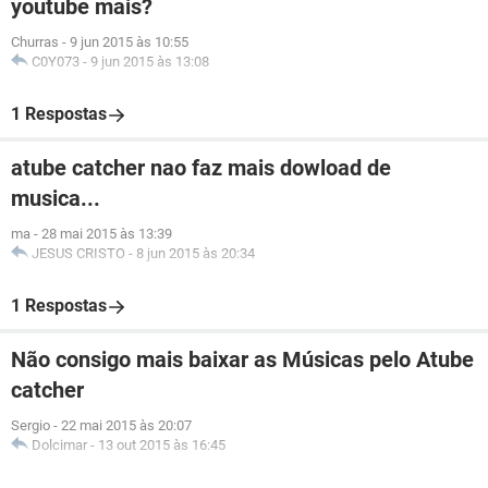
youtube mais?
Churras
-
9 jun 2015 às 10:55
C0Y073
-
9 jun 2015 às 13:08
1 Respostas
atube catcher nao faz mais dowload de
musica...
ma
-
28 mai 2015 às 13:39
JESUS CRISTO
-
8 jun 2015 às 20:34
1 Respostas
Não consigo mais baixar as Músicas pelo Atube
catcher
Sergio
-
22 mai 2015 às 20:07
Dolcimar
-
13 out 2015 às 16:45