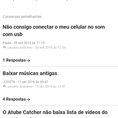
Conversas semelhantes
Não consigo conectar o meu celular no som
com usb
Paula
-
26 set 2015 às 11:15
usuário anônimo
-
26 set 2015 às 12:36
1 Respostas
Baixar músicas antigas
JCOSTA
-
11 jan 2016 às 09:47
usuário anônimo
-
12 jan 2016 às 13:41
4 Respostas
O Atube Catcher não baixa lista de videos do