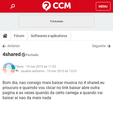
MENU
INÍCIO
JOGOS
WHATSAPP
DICAS
Fórum
Softwares e aplicativos
CELULAR
FACEBOOK
JOGOS
WHATSAPP
DOWNLOADS
Anterior
Seguinte
OUTLOOK
EXCEL
CELULAR
FACEBOOK
4shared
INSTAGRAM
JOGOS
GMAIL
WHATSAPP
Fechado
FÓRUM
OUTLOOK
EXCEL
GUIA DE COMPRAS
CELULAR
FACEBOOK
Flávia
- 19 nov 2015 às 11:52
INSTAGRAM
JOGOS
GMAIL
WHATSAPP
GLOSSÁRIO
usuário anônimo -
19 nov 2015 às 13:01
OUTLOOK
EXCEL
GUIA DE COMPRAS
CELULAR
FACEBOOK
INSTAGRAM
JOGOS
GMAIL
WHATSAPP
Bom dia, nao consigo mais baixar musica no 4 shared.eu
OUTLOOK
EXCEL
proucuro e quamdo vou clicar no link baixar abre outra
GUIA DE COMPRAS
CELULAR
FACEBOOK
pagina e as vezes quando da certo carrega e quando vai
INSTAGRAM
GMAIL
baixar aí nao da mais nada
OUTLOOK
EXCEL
GUIA DE COMPRAS
INSTAGRAM
GMAIL