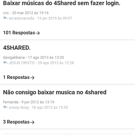
Baixar músicas do 4Shared sem fazer login.
cvc
-
20 mar 2012 às 19:16
arcanjouaceda
-
13 jan 2019 às 09:07
101 Respostas
4SHARED.
davigabbana
-
17 ago 2013 às 13:35
JESUS CRISTO
-
29 ago 2013 às 12:28
1 Respostas
Não consigo baixar musica no 4shared
fernanda
-
9 jun 2012 às 13:19
snoop doog
-
18 ago 2012 às 13:33
3 Respostas