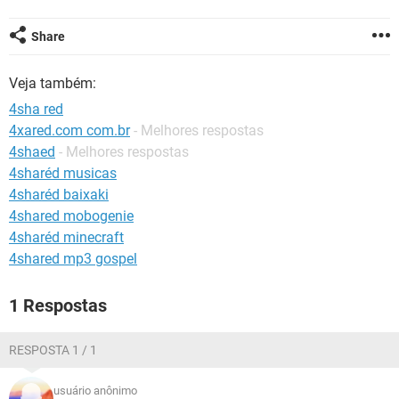
GUIA DE COMPRAS
Share
Veja também:
4sha red
4xared.com com.br
- Melhores respostas
4shaed
- Melhores respostas
4sharéd musicas
4sharéd baixaki
4shared mobogenie
4sharéd minecraft
4shared mp3 gospel
1 Respostas
RESPOSTA 1 / 1
usuário anônimo