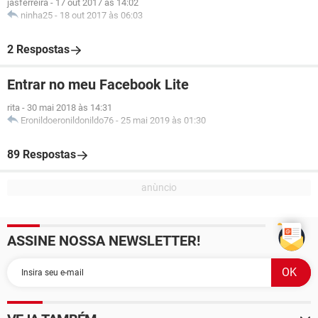
jasferreira
-
17 out 2017 às 14:02
ninha25
-
18 out 2017 às 06:03
2 Respostas
Entrar no meu Facebook Lite
rita
-
30 mai 2018 às 14:31
Eronildoeronildonildo76
-
25 mai 2019 às 01:30
89 Respostas
ASSINE NOSSA NEWSLETTER!