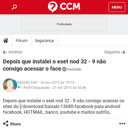
MENU
INÍCIO
JOGOS
WHATSAPP
DICAS
Fórum
Segurança
CELULAR
FACEBOOK
JOGOS
WHATSAPP
DOWNLOADS
Anterior
Seguinte
OUTLOOK
EXCEL
CELULAR
FACEBOOK
Depois que instalei o eset nod 32 - 9 não
INSTAGRAM
JOGOS
GMAIL
WHATSAPP
FÓRUM
OUTLOOK
EXCEL
consigo acessar o face
Fechado
GUIA DE COMPRAS
CELULAR
FACEBOOK
INSTAGRAM
JOGOS
GMAIL
WHATSAPP
GLOSSÁRIO
OUTLOOK
EXCEL
RAQUELSAP
- 26 nov 2015 às 19:19
GUIA DE COMPRAS
CELULAR
FACEBOOK
Perfil bloqueado -
27 nov 2015 às 05:46
INSTAGRAM
JOGOS
GMAIL
WHATSAPP
OUTLOOK
EXCEL
Depois que instalei o eset nod 32 - 9 não consigo acessar os
GUIA DE COMPRAS
CELULAR
FACEBOOK
INSTAGRAM
GMAIL
sites do [/download/baixaki-13680-facebook-para-android
OUTLOOK
EXCEL
facebook, HOTMAIL, banco, youtube e muitos outrOs,
GUIA DE COMPRAS
INSTAGRAM
GMAIL
Share