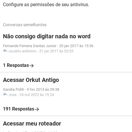
Configure as permissões de seu antivírus.
Conversas semelhantes
Não consigo digitar nada no word
Fernando Ferreira Dantas Junior
-
20 jan 2017 às 15:36
usuário anônimo
-
21 jan 2017 às 02:53
1 Respostas
Acessar Orkut Antigo
Sandra Politi
-
9 fev 2013 às 09:38
Joza
-
24 out 2022 às 15:24
191 Respostas
Acessar meu roteador