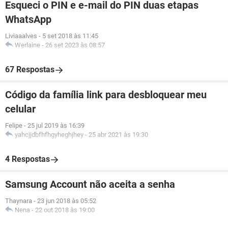
Esqueci o PIN e e-mail do PIN duas etapas
WhatsApp
Liviaaalves
-
5 set 2018 às 11:45
Werlaine
-
26 set 2023 às 08:57
67 Respostas
Código da família link para desbloquear meu
celular
Felipe
-
25 jul 2019 às 16:39
yahcjjdbfhfhgyheghjhey
-
25 abr 2021 às 19:30
4 Respostas
Samsung Account não aceita a senha
Thaynara
-
23 jun 2018 às 05:52
Nena
-
22 out 2018 às 19:00