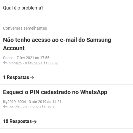
Qual é o problema?
Conversas semelhantes
Não tenho acesso ao e-mail do Samsung
Account
Carlos
-
7 fev 2021 às 17:55
ninha25
-
8 fev 2021 às 06:52
1 Respostas
Esqueci o PIN cadastrado no WhatsApp
lily2019_6004
-
3 abr 2019 às 14:21
josilda
-
28 jul 2020 às 06:01
18 Respostas