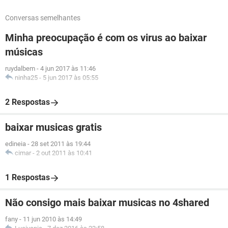
Conversas semelhantes
Minha preocupação é com os virus ao baixar
músicas
ruydalbem
-
4 jun 2017 às 11:46
ninha25
-
5 jun 2017 às 05:55
2 Respostas
baixar musicas gratis
edineia
-
28 set 2011 às 19:44
cimar
-
2 out 2011 às 10:41
1 Respostas
Não consigo mais baixar musicas no 4shared
fany
-
11 jun 2010 às 14:49