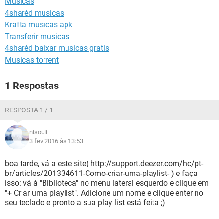
Musicas
GUIA DE COMPRAS
4sharéd musicas
Krafta musicas apk
Transferir musicas
4sharéd baixar musicas gratis
Musicas torrent
1 Respostas
RESPOSTA 1 / 1
nisouli
3 fev 2016 às 13:53
boa tarde, vá a este site( http://support.deezer.com/hc/pt-
br/articles/201334611-Como-criar-uma-playlist- ) e faça
isso: vá á "Biblioteca" no menu lateral esquerdo e clique em
"+ Criar uma playlist". Adicione um nome e clique enter no
seu teclado e pronto a sua play list está feita ;)