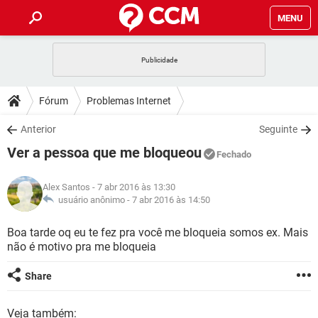
MENU
INÍCIO
JOGOS
WHATSAPP
DICAS
Fórum
Problemas Internet
CELULAR
FACEBOOK
JOGOS
WHATSAPP
DOWNLOADS
Anterior
Seguinte
OUTLOOK
EXCEL
CELULAR
FACEBOOK
Ver a pessoa que me bloqueou
INSTAGRAM
JOGOS
GMAIL
WHATSAPP
Fechado
FÓRUM
OUTLOOK
EXCEL
GUIA DE COMPRAS
CELULAR
FACEBOOK
Alex Santos
- 7 abr 2016 às 13:30
INSTAGRAM
JOGOS
GMAIL
WHATSAPP
GLOSSÁRIO
usuário anônimo -
7 abr 2016 às 14:50
OUTLOOK
EXCEL
GUIA DE COMPRAS
CELULAR
FACEBOOK
INSTAGRAM
JOGOS
GMAIL
WHATSAPP
Boa tarde oq eu te fez pra você me bloqueia somos ex. Mais
OUTLOOK
EXCEL
não é motivo pra me bloqueia
GUIA DE COMPRAS
CELULAR
FACEBOOK
INSTAGRAM
GMAIL
OUTLOOK
EXCEL
Share
GUIA DE COMPRAS
INSTAGRAM
GMAIL
Veja também: