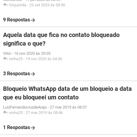
Oiiquerida
-
23 set 2023 às 08:56
9 Respostas
Aquela data que fica no contato bloqueado
significa o que?
Vitor
-
16 nov 2020 às 20:05
ninha25
-
19 nov 2020 às 04:46
3 Respostas
Bloqueio WhatsApp data de um bloqueio a data
que eu bloqueei um contato
LuizFernandocruzdeArajo
-
27 mar 2019 às 08:07
ninha25
-
27 mar 2019 às 08:46
1 Respostas