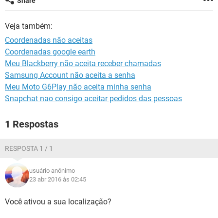
Share
GUIA DE COMPRAS
Veja também:
Coordenadas não aceitas
Coordenadas google earth
Meu Blackberry não aceita receber chamadas
Samsung Account não aceita a senha
Meu Moto G6Play não aceita minha senha
Snapchat nao consigo aceitar pedidos das pessoas
1 Respostas
RESPOSTA 1 / 1
usuário anônimo
23 abr 2016 às 02:45
Você ativou a sua localização?