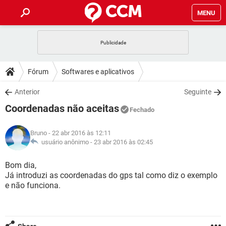
MENU
INÍCIO
JOGOS
WHATSAPP
DICAS
Fórum
Softwares e aplicativos
CELULAR
FACEBOOK
JOGOS
WHATSAPP
DOWNLOADS
Anterior
Seguinte
OUTLOOK
EXCEL
CELULAR
FACEBOOK
Coordenadas não aceitas
INSTAGRAM
JOGOS
GMAIL
WHATSAPP
Fechado
FÓRUM
OUTLOOK
EXCEL
GUIA DE COMPRAS
CELULAR
FACEBOOK
Bruno
- 22 abr 2016 às 12:11
INSTAGRAM
JOGOS
GMAIL
WHATSAPP
GLOSSÁRIO
usuário anônimo -
23 abr 2016 às 02:45
OUTLOOK
EXCEL
GUIA DE COMPRAS
CELULAR
FACEBOOK
INSTAGRAM
JOGOS
GMAIL
WHATSAPP
Bom dia,
OUTLOOK
EXCEL
Já introduzi as coordenadas do gps tal como diz o exemplo
GUIA DE COMPRAS
CELULAR
FACEBOOK
e não funciona.
INSTAGRAM
GMAIL
OUTLOOK
EXCEL
GUIA DE COMPRAS
INSTAGRAM
GMAIL