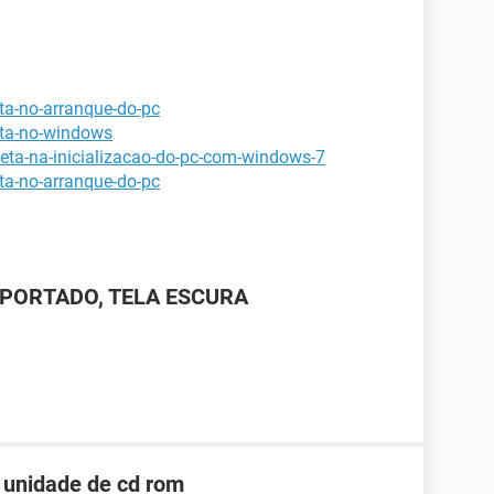
eta-no-arranque-do-pc
eta-no-windows
reta-na-inicializacao-do-pc-com-windows-7
eta-no-arranque-do-pc
UPORTADO, TELA ESCURA
 unidade de cd rom