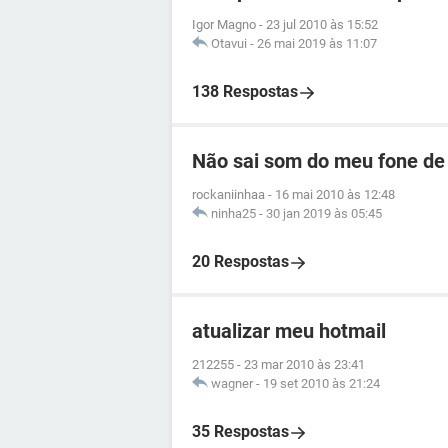
Igor Magno
-
23 jul 2010 às 15:52
Otavui
-
26 mai 2019 às 11:07
138 Respostas
Não sai som do meu fone de 
rockaniinhaa
-
16 mai 2010 às 12:48
ninha25
-
30 jan 2019 às 05:45
20 Respostas
atualizar meu hotmail
212255
-
23 mar 2010 às 23:41
wagner
-
19 set 2010 às 21:24
35 Respostas