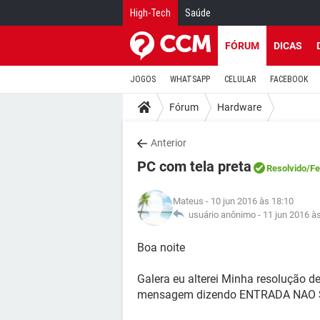
High-Tech
Saúde
FÓRUM
DICAS
JOGOS
WHATSAPP
CELULAR
FACEBOOK
Fórum
Hardware
Anterior
PC com tela preta
Resolvido
/F
Mateus
- 10 jun 2016 às 18:10
usuário anônimo -
11 jun 2016 à
Boa noite
Galera eu alterei Minha resolução de
mensagem dizendo ENTRADA NAO S