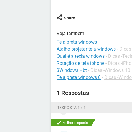
Share
Veja também:
Tela preta windows
Atalho projetar tela windows
-
Dicas
Qual é a tecla windows
-
Dicas -Tec
Rotação de tela iphone
-
Dicas -iPh
$Windows.~bt
-
Dicas -Windows 10
Tela preta windows 8
-
Dicas -Wind
1 Respostas
RESPOSTA 1 / 1
Melhor resposta