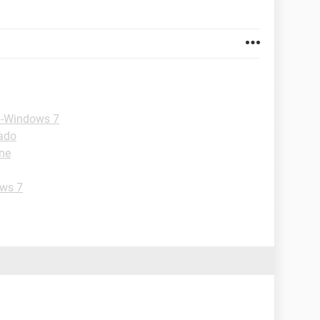
 -Windows 7
lado
one
ows 7