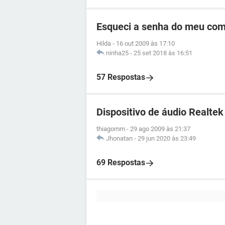
Esqueci a senha do meu co
Hilda
-
16 out 2009 às 17:10
ninha25
-
25 set 2018 às 16:51
57 Respostas
Dispositivo de áudio Realtek
thiagomm
-
29 ago 2009 às 21:37
Jhonatan
-
29 jun 2020 às 23:49
69 Respostas