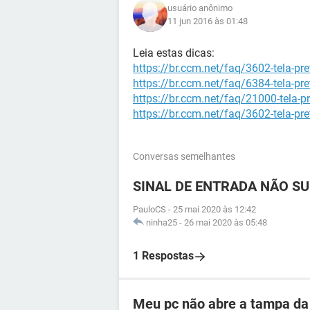
usuário anônimo
11 jun 2016 às 01:48
Leia estas dicas:
https://br.ccm.net/faq/3602-tela-pr
https://br.ccm.net/faq/6384-tela-pr
https://br.ccm.net/faq/21000-tela-p
https://br.ccm.net/faq/3602-tela-pr
Conversas semelhantes
SINAL DE ENTRADA NÃO S
PauloCS
-
25 mai 2020 às 12:42
ninha25
-
26 mai 2020 às 05:48
1 Respostas
Meu pc não abre a tampa da