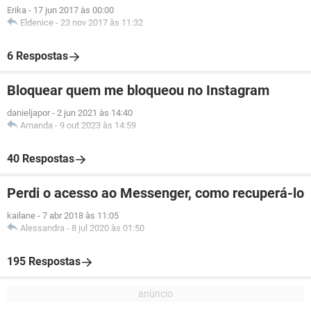
Erika
-
17 jun 2017 às 00:00
Eldenice
-
23 nov 2017 às 11:32
6 Respostas
Bloquear quem me bloqueou no Instagram
danieljapor
-
2 jun 2021 às 14:40
Amanda
-
9 out 2023 às 14:59
40 Respostas
Perdi o acesso ao Messenger, como recuperá-lo
kailane
-
7 abr 2018 às 11:05
Alessandra
-
8 jul 2020 às 01:50
195 Respostas