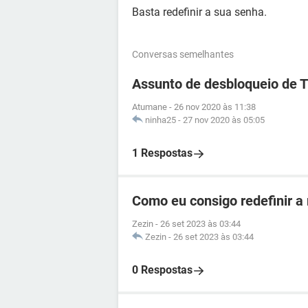
Basta redefinir a sua senha.
Conversas semelhantes
Assunto de desbloqueio de 
Atumane
-
26 nov 2020 às 11:38
ninha25
-
27 nov 2020 às 05:05
1 Respostas
Como eu consigo redefinir a
Zezin
-
26 set 2023 às 03:44
Zezin
-
26 set 2023 às 03:44
0 Respostas