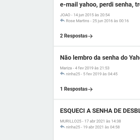
e-mail yahoo, perdi senha, t
JOAO
-
14 jun 2015 às 20:54
Rose Martins
-
25 jun 2016 às 00:16
2 Respostas
Não lembro da senha do Ya
Mariza
-
4 fev 2019 às 21:53
ninha25
-
5 fev 2019 às 04:45
1 Respostas
ESQUECI A SENHA DE DESBL
MURILLO25
-
17 abr 2021 às 14:38
ninha25
-
19 abr 2021 às 04:58