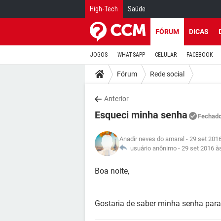
High-Tech
Saúde
FÓRUM
DICAS
JOGOS
WHATSAPP
CELULAR
FACEBOOK
Fórum
Rede social
Anterior
Esqueci minha senha
Fechad
Anadir neves do amaral
- 29 set 201
usuário anônimo -
29 set 2016 à
Boa noite,
Gostaria de saber minha senha para