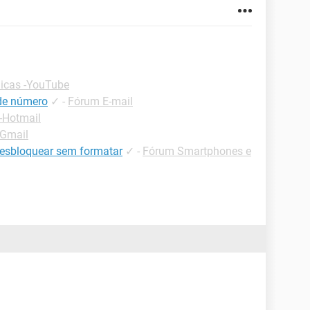
icas -YouTube
 de número
✓
-
Fórum E-mail
-Hotmail
-Gmail
desbloquear sem formatar
✓
-
Fórum Smartphones e