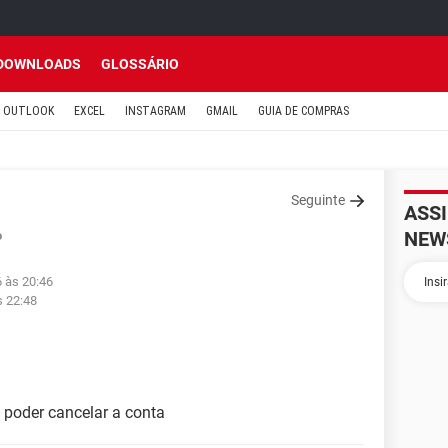
DOWNLOADS
GLOSSÁRIO
OUTLOOK
EXCEL
INSTAGRAM
GMAIL
GUIA DE COMPRAS
Seguinte
ASS
NEW
o
6 às 20:46
s 22:48
 poder cancelar a conta