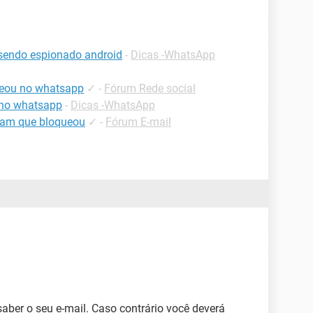
sendo espionado android
-
Dicas -WhatsApp
ueou no whatsapp
✓
-
Fórum Rede social
 no whatsapp
-
Dicas -WhatsApp
ram que bloqueou
✓
-
Fórum E-mail
saber o seu e-mail. Caso contrário você deverá