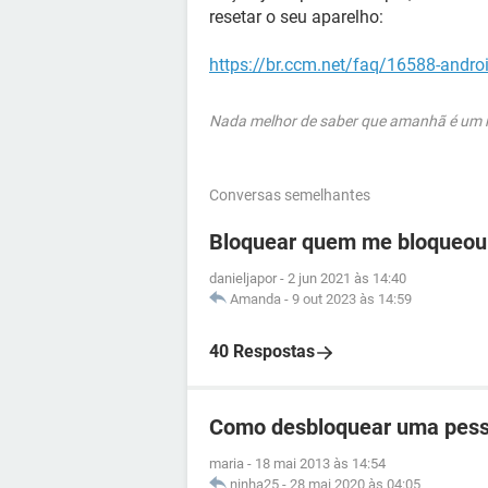
resetar o seu aparelho:
https://br.ccm.net/faq/16588-androi
Nada melhor de saber que amanhã é um no
Conversas semelhantes
Bloquear quem me bloqueou
danieljapor
-
2 jun 2021 às 14:40
Amanda
-
9 out 2023 às 14:59
40 Respostas
Como desbloquear uma pess
maria
-
18 mai 2013 às 14:54
ninha25
-
28 mai 2020 às 04:05