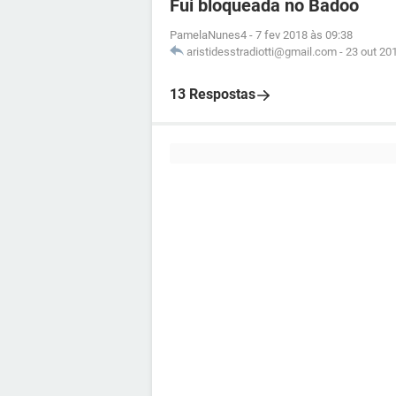
Fui bloqueada no Badoo
PamelaNunes4
-
7 fev 2018 às 09:38
aristidesstradiotti@gmail.com
-
23 out 20
13 Respostas