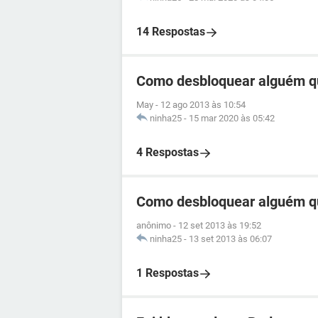
14 Respostas
Como desbloquear alguém q
May
-
12 ago 2013 às 10:54
ninha25
-
15 mar 2020 às 05:42
4 Respostas
Como desbloquear alguém q
anônimo
-
12 set 2013 às 19:52
ninha25
-
13 set 2013 às 06:07
1 Respostas