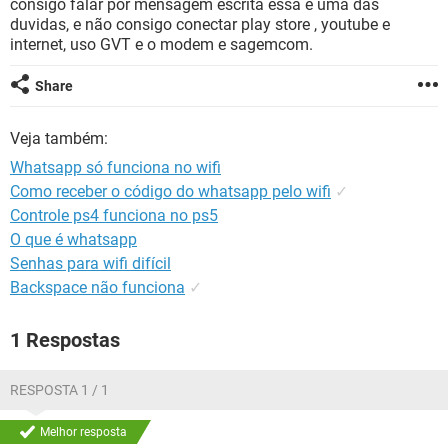
consigo falar por mensagem escrita essa é uma das
GUIA DE COMPRAS
duvidas, e não consigo conectar play store , youtube e
internet, uso GVT e o modem e sagemcom.
Share
Veja também:
Whatsapp só funciona no wifi
Como receber o código do whatsapp pelo wifi
✓
Controle ps4 funciona no ps5
O que é whatsapp
Senhas para wifi difícil
Backspace não funciona
✓
1 Respostas
RESPOSTA 1 / 1
Melhor resposta