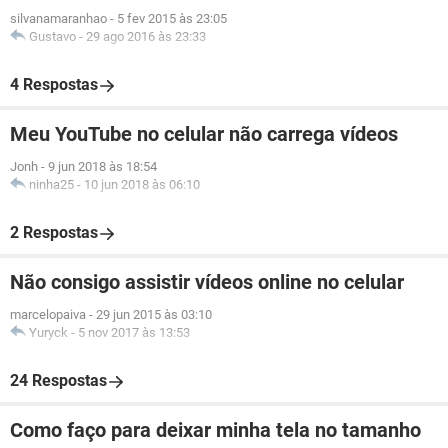
silvanamaranhao
-
5 fev 2015 às 23:05
Gustavo
-
29 ago 2016 às 23:33
4 Respostas
Meu YouTube no celular não carrega vídeos
Jonh
-
9 jun 2018 às 18:54
ninha25
-
10 jun 2018 às 06:10
2 Respostas
Não consigo assistir vídeos online no celular
marcelopaiva
-
29 jun 2015 às 03:10
Yuryck
-
5 nov 2017 às 13:53
24 Respostas
Como faço para deixar minha tela no tamanho