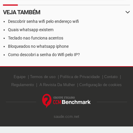
VEJA TAMBÉM
Descobrir senha wifi pelo endereço wifi
Quais whatsapp existem
Teclado nao funciona acentos
Bloqueados no whatsapp iphone
Como descobri a senha do Wifi pelo IP?
Equipe
Termos de uso
Política de Privacidade
Contato
Regulamento
A Revista Da Mulher
Configuração de cookies
saude.ccm.net