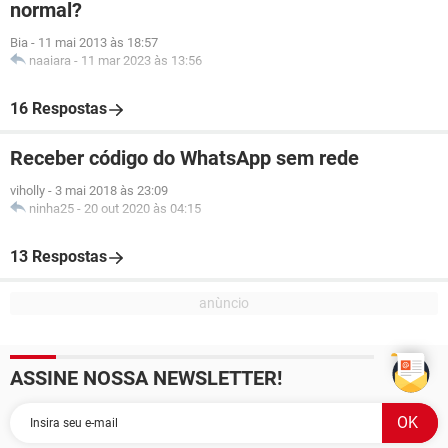
normal?
Bia
-
11 mai 2013 às 18:57
naaiara
-
11 mar 2023 às 13:56
16 Respostas
Receber código do WhatsApp sem rede
viholly
-
3 mai 2018 às 23:09
ninha25
-
20 out 2020 às 04:15
13 Respostas
ASSINE NOSSA NEWSLETTER!