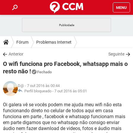
MENU
INÍCIO
JOGOS
WHATSAPP
DICAS
Fórum
Problemas Internet
CELULAR
FACEBOOK
JOGOS
WHATSAPP
DOWNLOADS
Anterior
Seguinte
OUTLOOK
EXCEL
CELULAR
FACEBOOK
O wifi funciona pro Facebook, whatsapp mais o
INSTAGRAM
JOGOS
GMAIL
WHATSAPP
FÓRUM
OUTLOOK
EXCEL
resto não !
Fechado
GUIA DE COMPRAS
CELULAR
FACEBOOK
INSTAGRAM
JOGOS
GMAIL
WHATSAPP
GLOSSÁRIO
OUTLOOK
EXCEL
D@
- 7 out 2016 às 00:44
GUIA DE COMPRAS
CELULAR
FACEBOOK
Perfil bloqueado -
7 out 2016 às 05:01
INSTAGRAM
JOGOS
GMAIL
WHATSAPP
OUTLOOK
EXCEL
Oi galera vê se vocês podem me ajuda meu wifi não esta
GUIA DE COMPRAS
CELULAR
FACEBOOK
INSTAGRAM
GMAIL
funcionando direto no celular de todos aqui em casa
OUTLOOK
EXCEL
funciona em parte , facebook e whatsapp funcionam mais
GUIA DE COMPRAS
em parte digamos que no whatsapp não consigo enviar
INSTAGRAM
GMAIL
áudio nem fazer dawnload de videos, fotos e áudio mais