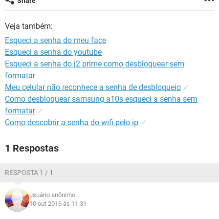
Share
GUIA DE COMPRAS
Veja também:
Esqueci a senha do meu face
Esqueci a senha do youtube
Esqueci a senha do j2 prime como desbloquear sem
formatar
Meu celular não reconhece a senha de desbloqueio
✓
Como desbloquear samsung a10s esqueci a senha sem
formatar
✓
Como descobrir a senha do wifi pelo ip
✓
1 Respostas
RESPOSTA 1 / 1
usuário anônimo
10 out 2016 às 11:31