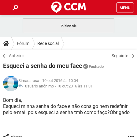
MENU
INÍCIO
JOGOS
WHATSAPP
DICAS
Fórum
Rede social
CELULAR
FACEBOOK
JOGOS
WHATSAPP
DOWNLOADS
Anterior
Seguinte
OUTLOOK
EXCEL
CELULAR
FACEBOOK
Esqueci a senha do meu face
INSTAGRAM
JOGOS
GMAIL
WHATSAPP
Fechado
FÓRUM
OUTLOOK
EXCEL
GUIA DE COMPRAS
CELULAR
FACEBOOK
Simara rosa
- 10 out 2016 às 10:04
INSTAGRAM
JOGOS
GMAIL
WHATSAPP
GLOSSÁRIO
usuário anônimo -
10 out 2016 às 11:31
OUTLOOK
EXCEL
GUIA DE COMPRAS
CELULAR
FACEBOOK
INSTAGRAM
JOGOS
GMAIL
WHATSAPP
Bom dia,
OUTLOOK
EXCEL
Esqueci minha senha do face e não consigo nem redefinir
GUIA DE COMPRAS
CELULAR
FACEBOOK
pelo e-mail pois esqueci a senha tmb como faço?Obrigado
INSTAGRAM
GMAIL
OUTLOOK
EXCEL
GUIA DE COMPRAS
INSTAGRAM
GMAIL