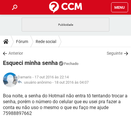
MENU
INÍCIO
JOGOS
WHATSAPP
DICAS
Fórum
Rede social
CELULAR
FACEBOOK
JOGOS
WHATSAPP
DOWNLOADS
Anterior
Seguinte
OUTLOOK
EXCEL
CELULAR
FACEBOOK
Esqueci minha senha
INSTAGRAM
JOGOS
GMAIL
WHATSAPP
Fechado
FÓRUM
OUTLOOK
EXCEL
GUIA DE COMPRAS
CELULAR
FACEBOOK
Damaris
- 17 out 2016 às 22:14
INSTAGRAM
JOGOS
GMAIL
WHATSAPP
GLOSSÁRIO
usuário anônimo -
18 out 2016 às 04:07
OUTLOOK
EXCEL
GUIA DE COMPRAS
CELULAR
FACEBOOK
INSTAGRAM
JOGOS
GMAIL
WHATSAPP
Boa noite, a senha do Hotmail não entra tô tentando trocar a
OUTLOOK
EXCEL
senha, porém o número do celular que eu usei pra fazer a
GUIA DE COMPRAS
CELULAR
FACEBOOK
conta eu não uso o mesmo o que eu faço me ajude
INSTAGRAM
GMAIL
75988897662
OUTLOOK
EXCEL
GUIA DE COMPRAS
INSTAGRAM
GMAIL