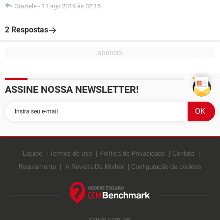
Graziele
-
11 ago 2019 às 02:15
2 Respostas
ASSINE NOSSA NEWSLETTER!
Equipe
Termos de uso
Política de Privacidade
Contato
Regulamento
A Revista Da Mulher
Configuração de cookies
saude.ccm.net