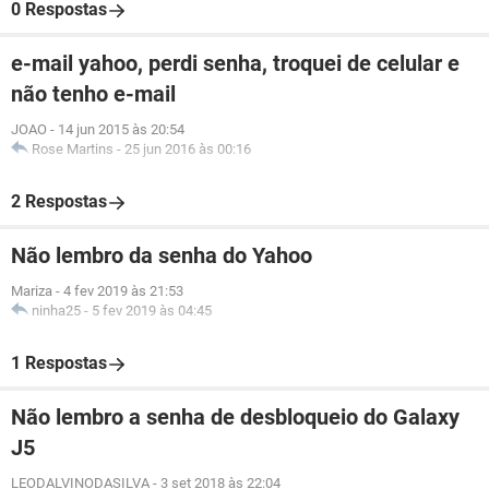
0 Respostas
e-mail yahoo, perdi senha, troquei de celular e
não tenho e-mail
JOAO
-
14 jun 2015 às 20:54
Rose Martins
-
25 jun 2016 às 00:16
2 Respostas
Não lembro da senha do Yahoo
Mariza
-
4 fev 2019 às 21:53
ninha25
-
5 fev 2019 às 04:45
1 Respostas
Não lembro a senha de desbloqueio do Galaxy
J5
LEODALVINODASILVA
-
3 set 2018 às 22:04