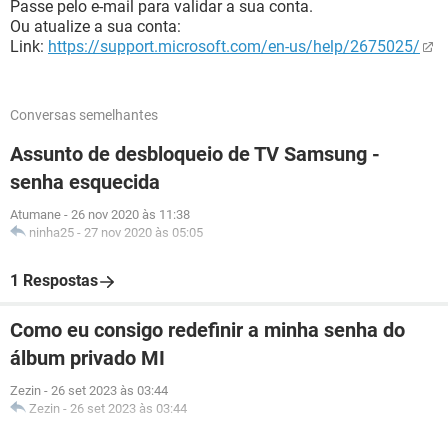
Passe pelo e-mail para validar a sua conta.
Ou atualize a sua conta:
Link:
https://support.microsoft.com/en-us/help/2675025/
Conversas semelhantes
Assunto de desbloqueio de TV Samsung -
senha esquecida
Atumane
-
26 nov 2020 às 11:38
ninha25
-
27 nov 2020 às 05:05
1 Respostas
Como eu consigo redefinir a minha senha do
álbum privado MI
Zezin
-
26 set 2023 às 03:44
Zezin
-
26 set 2023 às 03:44