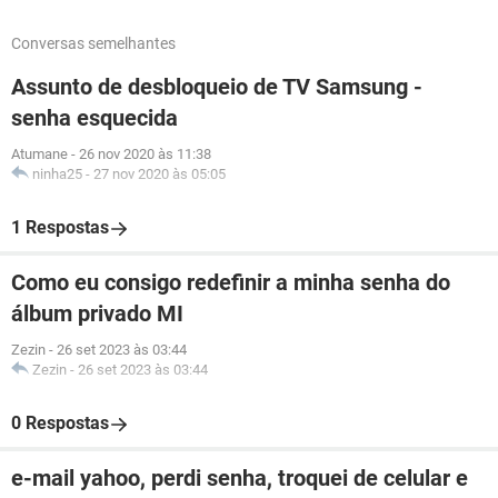
Conversas semelhantes
Assunto de desbloqueio de TV Samsung -
senha esquecida
Atumane
-
26 nov 2020 às 11:38
ninha25
-
27 nov 2020 às 05:05
1 Respostas
Como eu consigo redefinir a minha senha do
álbum privado MI
Zezin
-
26 set 2023 às 03:44
Zezin
-
26 set 2023 às 03:44
0 Respostas
e-mail yahoo, perdi senha, troquei de celular e