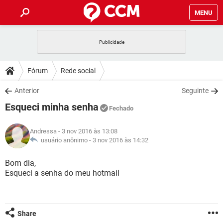
MENU
INÍCIO
JOGOS
WHATSAPP
DICAS
Fórum
Rede social
CELULAR
FACEBOOK
JOGOS
WHATSAPP
DOWNLOADS
Anterior
Seguinte
OUTLOOK
EXCEL
CELULAR
FACEBOOK
Esqueci minha senha
INSTAGRAM
JOGOS
GMAIL
WHATSAPP
Fechado
FÓRUM
OUTLOOK
EXCEL
GUIA DE COMPRAS
CELULAR
FACEBOOK
Andressa
- 3 nov 2016 às 13:08
INSTAGRAM
JOGOS
GMAIL
WHATSAPP
GLOSSÁRIO
usuário anônimo -
3 nov 2016 às 14:32
OUTLOOK
EXCEL
GUIA DE COMPRAS
CELULAR
FACEBOOK
INSTAGRAM
JOGOS
GMAIL
WHATSAPP
Bom dia,
OUTLOOK
EXCEL
Esqueci a senha do meu hotmail
GUIA DE COMPRAS
CELULAR
FACEBOOK
INSTAGRAM
GMAIL
OUTLOOK
EXCEL
GUIA DE COMPRAS
INSTAGRAM
GMAIL
Share