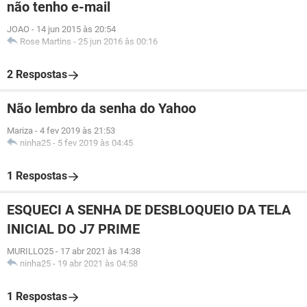
não tenho e-mail
JOAO
-
14 jun 2015 às 20:54
Rose Martins
-
25 jun 2016 às 00:16
2 Respostas
Não lembro da senha do Yahoo
Mariza
-
4 fev 2019 às 21:53
ninha25
-
5 fev 2019 às 04:45
1 Respostas
ESQUECI A SENHA DE DESBLOQUEIO DA TELA
INICIAL DO J7 PRIME
MURILLO25
-
17 abr 2021 às 14:38
ninha25
-
19 abr 2021 às 04:58
1 Respostas