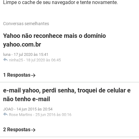
Limpe o cache de seu navegador e tente novamente.
Conversas semelhantes
Yahoo não reconhece mais o domínio
yahoo.com.br
luna
-
17 jul 2020 às 15:41
ninha25
-
18 jul 2020 às 06:45
1 Respostas
e-mail yahoo, perdi senha, troquei de celular e
não tenho e-mail
JOAO
-
14 jun 2015 às 20:54
Rose Martins
-
25 jun 2016 às 00:16
2 Respostas