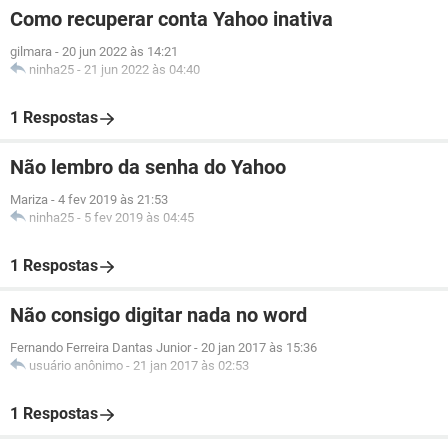
Como recuperar conta Yahoo inativa
gilmara
-
20 jun 2022 às 14:21
ninha25
-
21 jun 2022 às 04:40
1 Respostas
Não lembro da senha do Yahoo
Mariza
-
4 fev 2019 às 21:53
ninha25
-
5 fev 2019 às 04:45
1 Respostas
Não consigo digitar nada no word
Fernando Ferreira Dantas Junior
-
20 jan 2017 às 15:36
usuário anônimo
-
21 jan 2017 às 02:53
1 Respostas