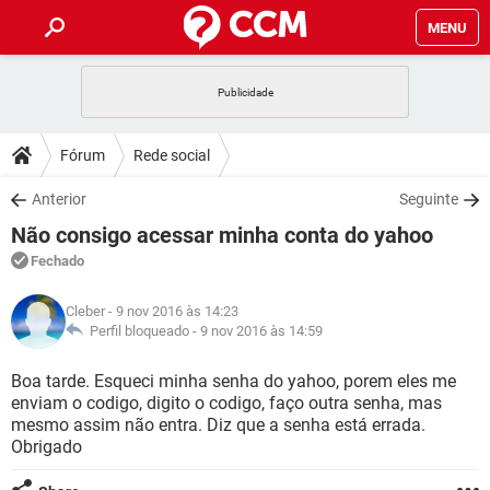
MENU
INÍCIO
JOGOS
WHATSAPP
DICAS
Fórum
Rede social
CELULAR
FACEBOOK
JOGOS
WHATSAPP
DOWNLOADS
Anterior
Seguinte
OUTLOOK
EXCEL
CELULAR
FACEBOOK
Não consigo acessar minha conta do yahoo
INSTAGRAM
JOGOS
GMAIL
WHATSAPP
FÓRUM
OUTLOOK
EXCEL
Fechado
GUIA DE COMPRAS
CELULAR
FACEBOOK
INSTAGRAM
JOGOS
GMAIL
WHATSAPP
GLOSSÁRIO
OUTLOOK
Cleber
- 9 nov 2016 às 14:23
EXCEL
GUIA DE COMPRAS
CELULAR
FACEBOOK
Perfil bloqueado -
9 nov 2016 às 14:59
INSTAGRAM
JOGOS
GMAIL
WHATSAPP
OUTLOOK
EXCEL
Boa tarde. Esqueci minha senha do yahoo, porem eles me
GUIA DE COMPRAS
CELULAR
FACEBOOK
enviam o codigo, digito o codigo, faço outra senha, mas
INSTAGRAM
GMAIL
mesmo assim não entra. Diz que a senha está errada.
OUTLOOK
EXCEL
GUIA DE COMPRAS
Obrigado
INSTAGRAM
GMAIL